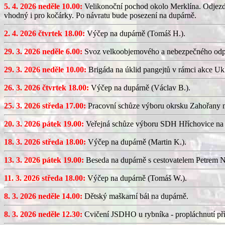
5. 4. 2026 neděle 10.00:
Velikonoční pochod okolo Merklína. Odjezd a
vhodný i pro kočárky. Po návratu bude posezení na dupárně.
2. 4. 2026 čtvrtek 18.00:
Výčep na dupárně (Tomáš H.).
29. 3. 2026 neděle 6.00:
Svoz velkoobjemového a nebezpečného odp
29. 3. 2026 neděle 10.00:
Brigáda na úklid pangejtů v rámci akce U
26. 3. 2026 čtvrtek 18.00:
Výčep na dupárně (Václav B.).
25. 3. 2026 středa 17.00:
Pracovní schůze výboru okrsku Zahořany
20. 3. 2026 pátek 19.00:
Veřejná schůze výboru SDH Hříchovice na
18. 3. 2026 středa 18.00:
Výčep na dupárně (Martin K.).
13. 3. 2026 pátek 19.00:
Beseda na dupárně s cestovatelem Petrem N
11. 3. 2026 středa 18.00:
Výčep na dupárně (Tomáš W.).
8. 3. 2026 neděle 14.00:
Dětský maškarní bál na dupárně.
8. 3. 2026 neděle 12.30:
Cvičení JSDHO u rybníka - propláchnutí pří