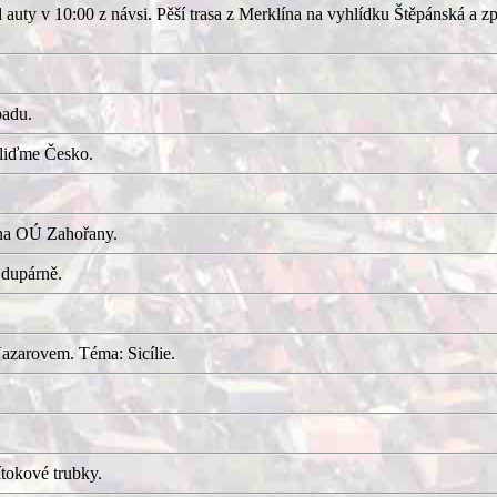
uty v 10:00 z návsi. Pěší trasa z Merklína na vyhlídku Štěpánská a z
adu.
kliďme Česko.
 na OÚ Zahořany.
 dupárně.
azarovem. Téma: Sicílie.
tokové trubky.