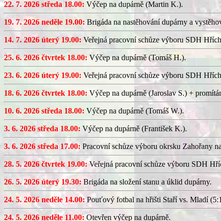
22. 7. 2026 středa 18.00:
Výčep na dupárně (Martin K.).
19. 7. 2026 neděle 19.00:
Brigáda na nastěhování dupárny a vystěhov
14. 7. 2026 úterý 19.00:
Veřejná pracovní schůze výboru SDH Hřích
25. 6. 2026 čtvrtek 18.00:
Výčep na dupárně (Tomáš H.).
23. 6. 2026 úterý 19.00:
Veřejná pracovní schůze výboru SDH Hřích
18. 6. 2026 čtvrtek 18.00:
Výčep na dupárně (Jaroslav S.) + promítán
10. 6. 2026 středa 18.00:
Výčep na dupárně (Tomáš W.).
3. 6. 2026 středa 18.00:
Výčep na dupárně (František K.).
3. 6. 2026 středa 17.00:
Pracovní schůze výboru okrsku Zahořany n
28. 5. 2026 čtvrtek 19.00:
Veřejná pracovní schůze výboru SDH Hříc
26. 5. 2026 úterý 19.30:
Brigáda na složení stanu a úklid dupárny.
24. 5. 2026 neděle 14.00:
Pouťový fotbal na hřišti Staří vs. Mladí (5:1
24. 5. 2026 neděle 11.00:
Otevřen výčep na dupárně.