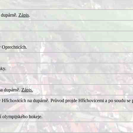
 dupárně.
Zápis
.
 Oprechticích.
aky.
na dupárně.
Zápis.
 Hříchovicích na dupárně. Průvod projde Hříchovicemi a po soudu se 
í olympijského hokeje.