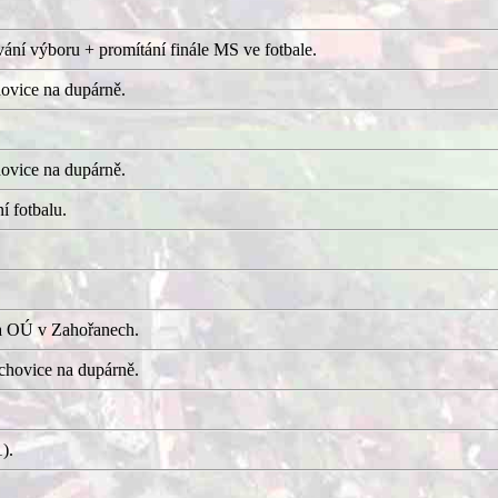
ání výboru + promítání finále MS ve fotbale.
ovice na dupárně.
ovice na dupárně.
í fotbalu.
a OÚ v Zahořanech.
hovice na dupárně.
).