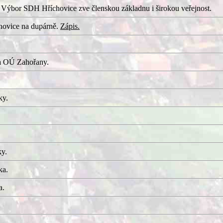
 Výbor SDH Hříchovice zve členskou základnu i širokou veřejnost.
hovice na dupárně.
Zápis.
a OÚ Zahořany.
ky.
ky.
ka.
a.