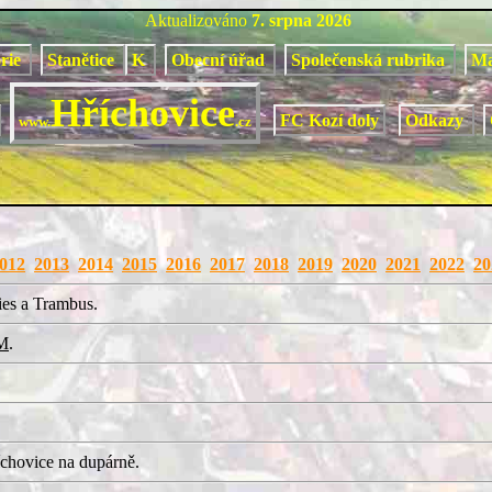
Aktualizováno
7. srpna 2026
orie
Stanětice
K
Obecní úřad
Společenská rubrika
M
Hříchovice
FC Kozí doly
Odkazy
www.
.cz
012
2013
2014
2015
2016
2017
2018
2019
2020
2021
2022
20
ies a Trambus.
M
.
chovice na dupárně.