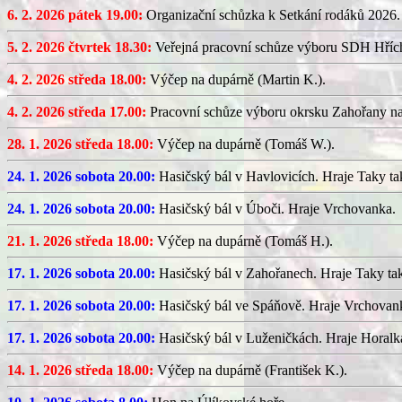
6. 2. 2026 pátek 19.00:
Organizační schůzka k Setkání rodáků 2026.
5. 2. 2026 čtvrtek 18.30:
Veřejná pracovní schůze výboru SDH Hříc
4. 2. 2026 středa 18.00:
Výčep na dupárně (Martin K.).
4. 2. 2026 středa 17.00:
Pracovní schůze výboru okrsku Zahořany n
28. 1. 2026 středa 18.00:
Výčep na dupárně (Tomáš W.).
24. 1. 2026 sobota 20.00:
Hasičský bál v Havlovicích. Hraje Taky ta
24. 1. 2026 sobota 20.00:
Hasičský bál v Úboči. Hraje Vrchovanka.
21. 1. 2026 středa 18.00:
Výčep na dupárně (Tomáš H.).
17. 1. 2026 sobota 20.00:
Hasičský bál v Zahořanech. Hraje Taky ta
17. 1. 2026 sobota 20.00:
Hasičský bál ve Spáňově. Hraje Vrchovan
17. 1. 2026 sobota 20.00:
Hasičský bál v Luženičkách. Hraje Horalk
14. 1. 2026 středa 18.00:
Výčep na dupárně (František K.).