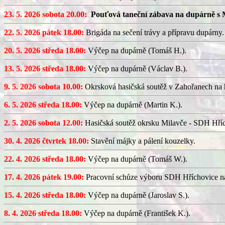
23. 5. 2026 sobota 20.00:
Pouťová taneční zábava na dupárně s 
22. 5. 2026 pátek 18.00:
Brigáda na sečení trávy a přípravu dupárny.
20. 5. 2026 středa 18.00:
Výčep na dupárně (Tomáš H.).
13. 5. 2026 středa 18.00:
Výčep na dupárně (Václav B.).
9. 5. 2026 sobota 10.00:
Okrsková hasičská soutěž v Zahořanech na hř
6. 5. 2026 středa 18.00:
Výčep na dupárně (Martin K.).
2. 5. 2026 sobota 12.00:
Hasičská soutěž okrsku Milavče - SDH Hřích
30. 4. 2026 čtvrtek 18.00:
Stavění májky a pálení kouzelky.
22. 4. 2026 středa 18.00:
Výčep na dupárně (Tomáš W.).
17. 4. 2026 pátek 19.00:
Pracovní schůze výboru SDH Hříchovice n
15. 4. 2026 středa 18.00:
Výčep na dupárně (Jaroslav S.).
8. 4. 2026 středa 18.00:
Výčep na dupárně (František K.).