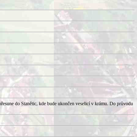
přesune do Stanětic, kde bude ukončen veselicí v krámu. Do průvodu