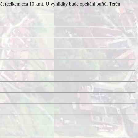
pět (celkem cca 10 km). U vyhlídky bude opékání buřtů. Terén