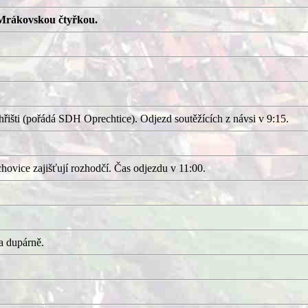
Mrákovskou čtyřkou.
išti (pořádá SDH Oprechtice). Odjezd soutěžících z návsi v 9:15.
ovice zajišťují rozhodčí. Čas odjezdu v 11:00.
a dupárně.