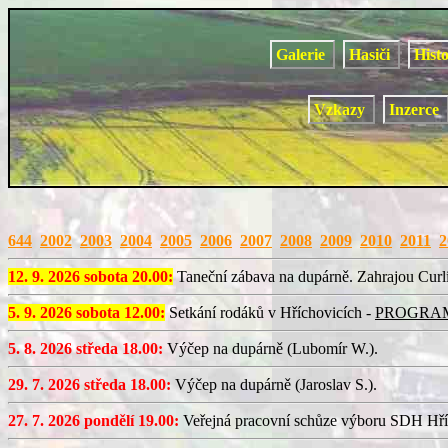
Galerie
Hasiči
Hist
Vzkazy
Inzerce
644
2002
2003
2004
2005
2006
2007
2008
2009
2010
2011
2
12. 9. 2026 sobota 20.00:
Taneční zábava na dupárně. Zahrajou Curl
5. 9. 2026 sobota 12.00:
Setkání rodáků v Hříchovicích -
PROGRA
5. 8. 2026 středa 18.00:
Výčep na dupárně (Lubomír W.).
29. 7. 2026 středa 18.00:
Výčep na dupárně (Jaroslav S.).
27. 7. 2026 pondělí 19.00:
Veřejná pracovní schůze výboru SDH Hří