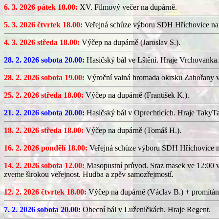
6. 3. 2026 pátek 18.00:
XV. Filmový večer na dupárně.
5. 3. 2026 čtvrtek 18.00:
Veřejná schůze výboru SDH Hříchovice na
4. 3. 2026 středa 18.00:
Výčep na dupárně (Jaroslav S.).
28. 2. 2026 sobota 20.00:
Hasičský bál ve Lštění. Hraje Vrchovanka.
28. 2. 2026 sobota 19.00:
Výroční valná hromada okrsku Zahořany v
25. 2. 2026 středa 18.00:
Výčep na dupárně (František K.).
21. 2. 2026 sobota 20.00:
Hasičský bál v Oprechticích. Hraje TakyT
18. 2. 2026 středa 18.00:
Výčep na dupárně (Tomáš H.).
16. 2. 2026 pondělí 18.00:
Veřejná schůze výboru SDH Hříchovice 
14. 2. 2026 sobota 12.00:
Masopustní průvod. Sraz masek ve 12:00 v
zveme širokou veřejnost. Hudba a zpěv samozřejmostí.
12. 2. 2026 čtvrtek 18.00:
Výčep na dupárně (Václav B.) + promítán
7. 2. 2026 sobota 20.00:
Obecní bál v Luženičkách. Hraje Regent.