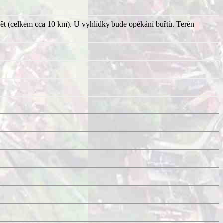
pět (celkem cca 10 km). U vyhlídky bude opékání buřtů. Terén