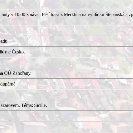
uty v 10:00 z návsi. Pěší trasa z Merklína na vyhlídku Štěpánská a z
adu.
kliďme Česko.
 na OÚ Zahořany.
 dupárně.
azarovem. Téma: Sicílie.