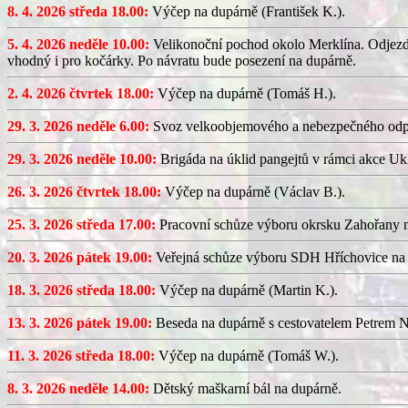
8. 4. 2026 středa 18.00:
Výčep na dupárně (František K.).
5. 4. 2026 neděle 10.00:
Velikonoční pochod okolo Merklína. Odjezd a
vhodný i pro kočárky. Po návratu bude posezení na dupárně.
2. 4. 2026 čtvrtek 18.00:
Výčep na dupárně (Tomáš H.).
29. 3. 2026 neděle 6.00:
Svoz velkoobjemového a nebezpečného odp
29. 3. 2026 neděle 10.00:
Brigáda na úklid pangejtů v rámci akce U
26. 3. 2026 čtvrtek 18.00:
Výčep na dupárně (Václav B.).
25. 3. 2026 středa 17.00:
Pracovní schůze výboru okrsku Zahořany
20. 3. 2026 pátek 19.00:
Veřejná schůze výboru SDH Hříchovice na
18. 3. 2026 středa 18.00:
Výčep na dupárně (Martin K.).
13. 3. 2026 pátek 19.00:
Beseda na dupárně s cestovatelem Petrem N
11. 3. 2026 středa 18.00:
Výčep na dupárně (Tomáš W.).
8. 3. 2026 neděle 14.00:
Dětský maškarní bál na dupárně.