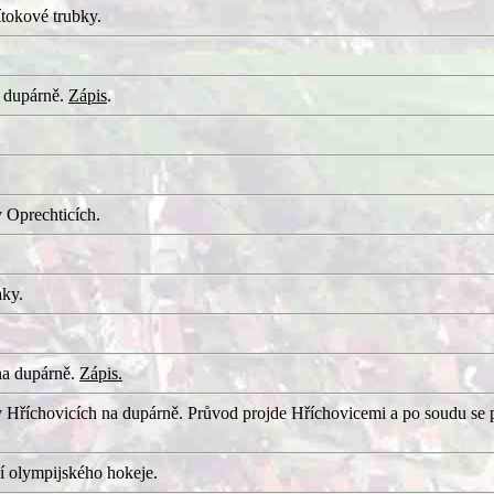
tokové trubky.
 dupárně.
Zápis
.
 Oprechticích.
aky.
na dupárně.
Zápis.
 Hříchovicích na dupárně. Průvod projde Hříchovicemi a po soudu se 
í olympijského hokeje.