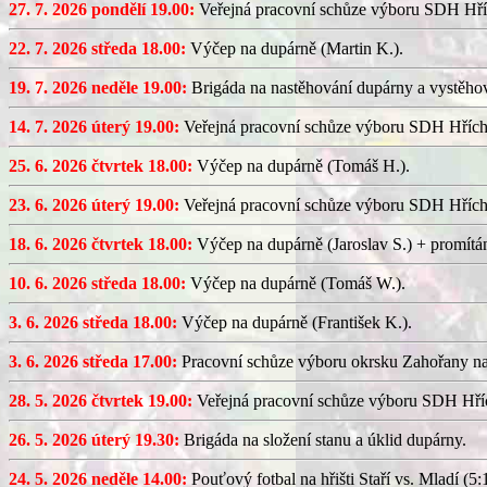
27. 7. 2026 pondělí 19.00:
Veřejná pracovní schůze výboru SDH Hří
22. 7. 2026 středa 18.00:
Výčep na dupárně (Martin K.).
19. 7. 2026 neděle 19.00:
Brigáda na nastěhování dupárny a vystěhov
14. 7. 2026 úterý 19.00:
Veřejná pracovní schůze výboru SDH Hřích
25. 6. 2026 čtvrtek 18.00:
Výčep na dupárně (Tomáš H.).
23. 6. 2026 úterý 19.00:
Veřejná pracovní schůze výboru SDH Hřích
18. 6. 2026 čtvrtek 18.00:
Výčep na dupárně (Jaroslav S.) + promítán
10. 6. 2026 středa 18.00:
Výčep na dupárně (Tomáš W.).
3. 6. 2026 středa 18.00:
Výčep na dupárně (František K.).
3. 6. 2026 středa 17.00:
Pracovní schůze výboru okrsku Zahořany n
28. 5. 2026 čtvrtek 19.00:
Veřejná pracovní schůze výboru SDH Hříc
26. 5. 2026 úterý 19.30:
Brigáda na složení stanu a úklid dupárny.
24. 5. 2026 neděle 14.00:
Pouťový fotbal na hřišti Staří vs. Mladí (5:1