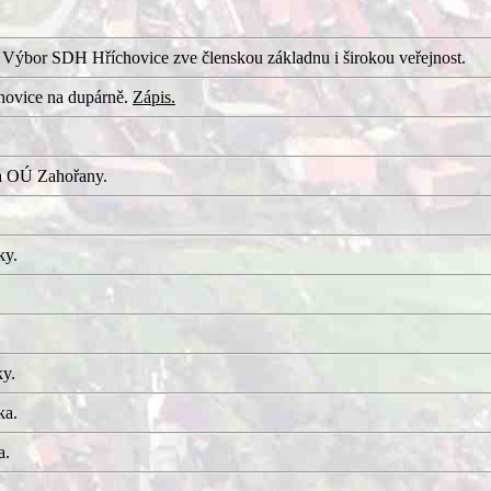
 Výbor SDH Hříchovice zve členskou základnu i širokou veřejnost.
hovice na dupárně.
Zápis.
a OÚ Zahořany.
ky.
ky.
ka.
a.