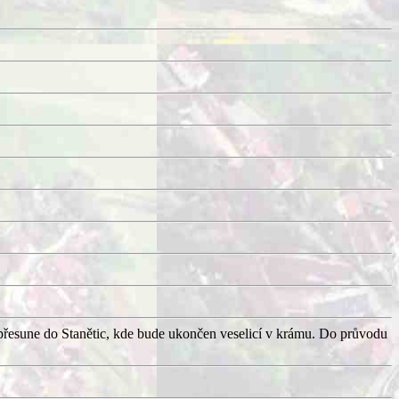
přesune do Stanětic, kde bude ukončen veselicí v krámu. Do průvodu