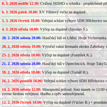
8. 3. 2026 neděle 12.30:
Cvičení JSDHO u rybníka - propláchnutí pří
6. 3. 2026 pátek 18.00:
XV. Filmový večer na dupárně.
5. 3. 2026 čtvrtek 18.00:
Veřejná schůze výboru SDH Hříchovice na
4. 3. 2026 středa 18.00:
Výčep na dupárně (Jaroslav S.).
28. 2. 2026 sobota 20.00:
Hasičský bál ve Lštění. Hraje Vrchovanka.
28. 2. 2026 sobota 19.00:
Výroční valná hromada okrsku Zahořany v
25. 2. 2026 středa 18.00:
Výčep na dupárně (František K.).
21. 2. 2026 sobota 20.00:
Hasičský bál v Oprechticích. Hraje TakyT
18. 2. 2026 středa 18.00:
Výčep na dupárně (Tomáš H.).
16. 2. 2026 pondělí 18.00:
Veřejná schůze výboru SDH Hříchovice 
14. 2. 2026 sobota 12.00:
Masopustní průvod. Sraz masek ve 12:00 v
zveme širokou veřejnost. Hudba a zpěv samozřejmostí.
12. 2. 2026 čtvrtek 18.00:
Výčep na dupárně (Václav B.) + promítán