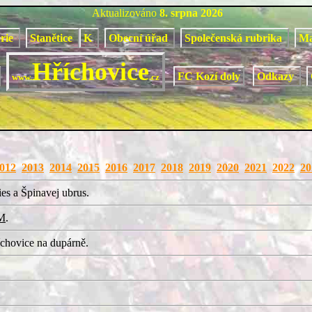
Aktualizováno
8. srpna 2026
orie
Stanětice
K
Obecní úřad
Společenská rubrika
M
Hříchovice
FC Kozí doly
Odkazy
www.
.cz
012
2013
2014
2015
2016
2017
2018
2019
2020
2021
2022
20
es a Špinavej ubrus.
M
.
chovice na dupárně.