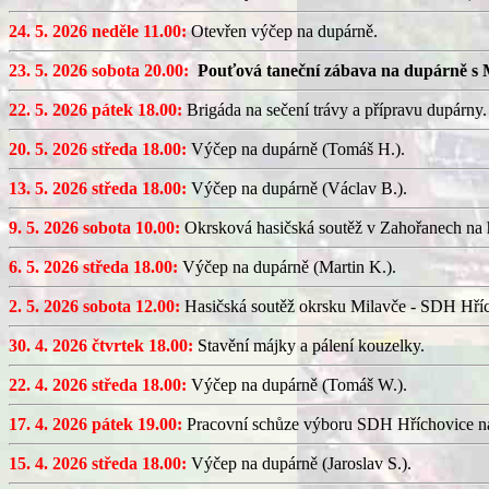
24. 5. 2026 neděle 11.00:
Otevřen výčep na dupárně.
23. 5. 2026 sobota 20.00:
Pouťová taneční zábava na dupárně s 
22. 5. 2026 pátek 18.00:
Brigáda na sečení trávy a přípravu dupárny.
20. 5. 2026 středa 18.00:
Výčep na dupárně (Tomáš H.).
13. 5. 2026 středa 18.00:
Výčep na dupárně (Václav B.).
9. 5. 2026 sobota 10.00:
Okrsková hasičská soutěž v Zahořanech na hř
6. 5. 2026 středa 18.00:
Výčep na dupárně (Martin K.).
2. 5. 2026 sobota 12.00:
Hasičská soutěž okrsku Milavče - SDH Hřích
30. 4. 2026 čtvrtek 18.00:
Stavění májky a pálení kouzelky.
22. 4. 2026 středa 18.00:
Výčep na dupárně (Tomáš W.).
17. 4. 2026 pátek 19.00:
Pracovní schůze výboru SDH Hříchovice n
15. 4. 2026 středa 18.00:
Výčep na dupárně (Jaroslav S.).