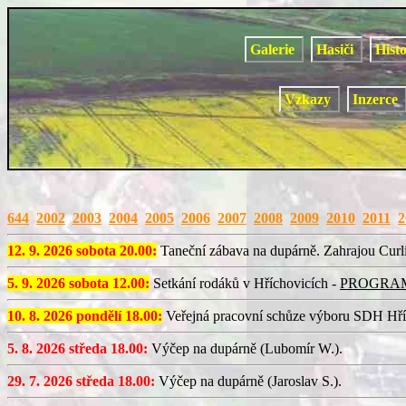
Galerie
Hasiči
Hist
Vzkazy
Inzerce
644
2002
2003
2004
2005
2006
2007
2008
2009
2010
2011
2
12. 9. 2026 sobota 20.00:
Taneční zábava na dupárně. Zahrajou Curli
5. 9. 2026 sobota 12.00:
Setkání rodáků v Hříchovicích -
PROGRA
10. 8. 2026 pondělí 18.00:
Veřejná pracovní schůze výboru SDH Hří
5. 8. 2026 středa 18.00:
Výčep na dupárně (Lubomír W.).
29. 7. 2026 středa 18.00:
Výčep na dupárně (Jaroslav S.).