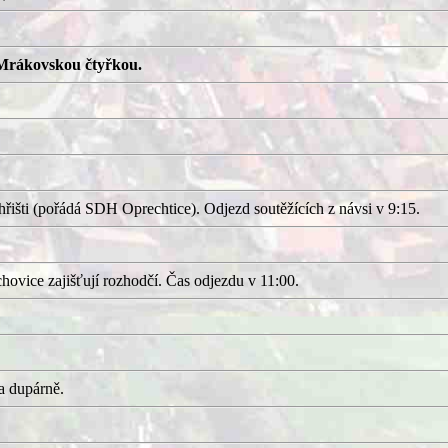
Mrákovskou čtyřkou.
išti (pořádá SDH Oprechtice). Odjezd soutěžících z návsi v 9:15.
ovice zajišťují rozhodčí. Čas odjezdu v 11:00.
a dupárně.