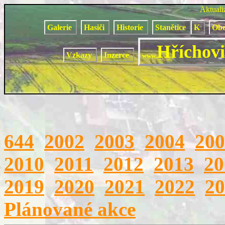
Aktual
Galerie
Hasiči
Historie
Stanětice
K
Obe
Hříchovi
Vzkazy
Inzerce
www.
644
2002
2003
2004
200
2010
2011
2012
2013
20
2019
2020
2021
2022
20
Plánované akce