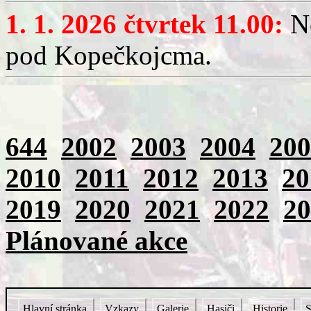
1. 1. 2026 čtvrtek 11.00:
No
pod Kopečkojcma.
644
2002
2003
2004
200
2010
2011
2012
2013
20
2019
2020
2021
2022
20
Plánované akce
Hlavní stránka
Vzkazy
Galerie
Hasiči
Historie
S