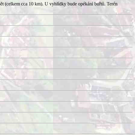
pět (celkem cca 10 km). U vyhlídky bude opékání buřtů. Terén