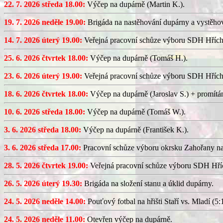
22. 7. 2026 středa 18.00:
Výčep na dupárně (Martin K.).
19. 7. 2026 neděle 19.00:
Brigáda na nastěhování dupárny a vystěhov
14. 7. 2026 úterý 19.00:
Veřejná pracovní schůze výboru SDH Hřích
25. 6. 2026 čtvrtek 18.00:
Výčep na dupárně (Tomáš H.).
23. 6. 2026 úterý 19.00:
Veřejná pracovní schůze výboru SDH Hřích
18. 6. 2026 čtvrtek 18.00:
Výčep na dupárně (Jaroslav S.) + promítán
10. 6. 2026 středa 18.00:
Výčep na dupárně (Tomáš W.).
3. 6. 2026 středa 18.00:
Výčep na dupárně (František K.).
3. 6. 2026 středa 17.00:
Pracovní schůze výboru okrsku Zahořany n
28. 5. 2026 čtvrtek 19.00:
Veřejná pracovní schůze výboru SDH Hříc
26. 5. 2026 úterý 19.30:
Brigáda na složení stanu a úklid dupárny.
24. 5. 2026 neděle 14.00:
Pouťový fotbal na hřišti Staří vs. Mladí (5:1
24. 5. 2026 neděle 11.00:
Otevřen výčep na dupárně.