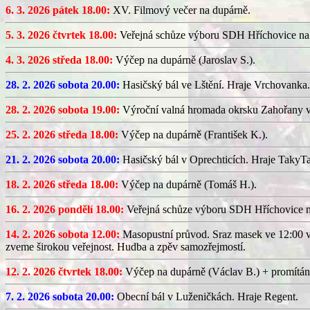
6. 3. 2026 pátek 18.00:
XV. Filmový večer na dupárně.
5. 3. 2026 čtvrtek 18.00:
Veřejná schůze výboru SDH Hříchovice na
4. 3. 2026 středa 18.00:
Výčep na dupárně (Jaroslav S.).
28. 2. 2026 sobota 20.00:
Hasičský bál ve Lštění. Hraje Vrchovanka.
28. 2. 2026 sobota 19.00:
Výroční valná hromada okrsku Zahořany v
25. 2. 2026 středa 18.00:
Výčep na dupárně (František K.).
21. 2. 2026 sobota 20.00:
Hasičský bál v Oprechticích. Hraje TakyT
18. 2. 2026 středa 18.00:
Výčep na dupárně (Tomáš H.).
16. 2. 2026 pondělí 18.00:
Veřejná schůze výboru SDH Hříchovice 
14. 2. 2026 sobota 12.00:
Masopustní průvod. Sraz masek ve 12:00 v
zveme širokou veřejnost. Hudba a zpěv samozřejmostí.
12. 2. 2026 čtvrtek 18.00:
Výčep na dupárně (Václav B.) + promítán
7. 2. 2026 sobota 20.00:
Obecní bál v Luženičkách. Hraje Regent.