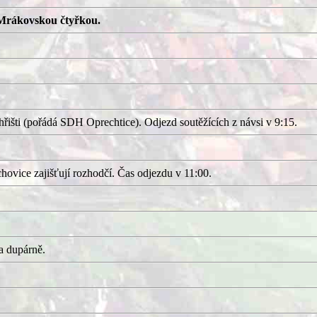
Mrákovskou čtyřkou.
išti (pořádá SDH Oprechtice). Odjezd soutěžících z návsi v 9:15.
ovice zajišťují rozhodčí. Čas odjezdu v 11:00.
a dupárně.