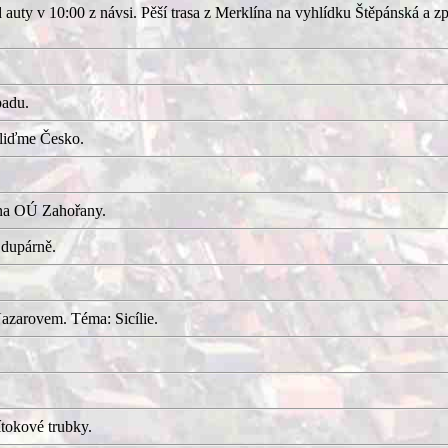
uty v 10:00 z návsi. Pěší trasa z Merklína na vyhlídku Štěpánská a z
adu.
kliďme Česko.
 na OÚ Zahořany.
 dupárně.
azarovem. Téma: Sicílie.
tokové trubky.