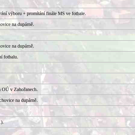
ání výboru + promítání finále MS ve fotbale.
ovice na dupárně.
ovice na dupárně.
í fotbalu.
a OÚ v Zahořanech.
hovice na dupárně.
).