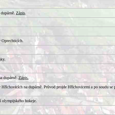
 dupárně.
Zápis
.
 Oprechticích.
aky.
na dupárně.
Zápis.
 Hříchovicích na dupárně. Průvod projde Hříchovicemi a po soudu se 
í olympijského hokeje.