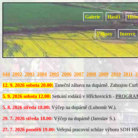
Galerie
Hasiči
Hist
Vzkazy
Inzerce
644
2002
2003
2004
2005
2006
2007
2008
2009
2010
2011
2
12. 9. 2026 sobota 20.00:
Taneční zábava na dupárně. Zahrajou Curl
5. 9. 2026 sobota 12.00:
Setkání rodáků v Hříchovicích -
PROGRA
5. 8. 2026 středa 18.00:
Výčep na dupárně (Lubomír W.).
29. 7. 2026 středa 18.00:
Výčep na dupárně (Jaroslav S.).
27. 7. 2026 pondělí 19.00:
Veřejná pracovní schůze výboru SDH Hří