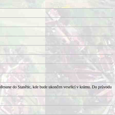
přesune do Stanětic, kde bude ukončen veselicí v krámu. Do průvodu