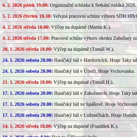
6. 2. 2026 pátek 19.00:
Organizační schůzka k Setkání rodáků 2026.
5. 2. 2026 čtvrtek 18.30:
Veřejná pracovní schůze výboru SDH Hříc
4. 2. 2026 středa 18.00:
Výčep na dupárně (Martin K.).
4. 2. 2026 středa 17.00:
Pracovní schůze výboru okrsku Zahořany n
28. 1. 2026 středa 18.00:
Výčep na dupárně (Tomáš W.).
24. 1. 2026 sobota 20.00:
Hasičský bál v Havlovicích. Hraje Taky ta
24. 1. 2026 sobota 20.00:
Hasičský bál v Úboči. Hraje Vrchovanka.
21. 1. 2026 středa 18.00:
Výčep na dupárně (Tomáš H.).
17. 1. 2026 sobota 20.00:
Hasičský bál v Zahořanech. Hraje Taky ta
17. 1. 2026 sobota 20.00:
Hasičský bál ve Spáňově. Hraje Vrchovan
17. 1. 2026 sobota 20.00:
Hasičský bál v Luženičkách. Hraje Horalk
14. 1. 2026 středa 18.00:
Výčep na dupárně (František K.).