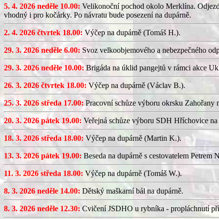
5. 4. 2026 neděle 10.00:
Velikonoční pochod okolo Merklína. Odjezd a
vhodný i pro kočárky. Po návratu bude posezení na dupárně.
2. 4. 2026 čtvrtek 18.00:
Výčep na dupárně (Tomáš H.).
29. 3. 2026 neděle 6.00:
Svoz velkoobjemového a nebezpečného odp
29. 3. 2026 neděle 10.00:
Brigáda na úklid pangejtů v rámci akce U
26. 3. 2026 čtvrtek 18.00:
Výčep na dupárně (Václav B.).
25. 3. 2026 středa 17.00:
Pracovní schůze výboru okrsku Zahořany
20. 3. 2026 pátek 19.00:
Veřejná schůze výboru SDH Hříchovice na
18. 3. 2026 středa 18.00:
Výčep na dupárně (Martin K.).
13. 3. 2026 pátek 19.00:
Beseda na dupárně s cestovatelem Petrem N
11. 3. 2026 středa 18.00:
Výčep na dupárně (Tomáš W.).
8. 3. 2026 neděle 14.00:
Dětský maškarní bál na dupárně.
8. 3. 2026 neděle 12.30:
Cvičení JSDHO u rybníka - propláchnutí pří