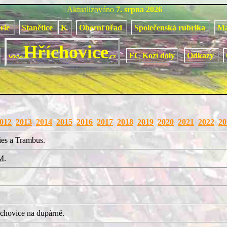
Aktualizováno
7. srpna 2026
orie
Stanětice
K
Obecní úřad
Společenská rubrika
M
Hříchovice
FC Kozí doly
Odkazy
www.
.cz
012
2013
2014
2015
2016
2017
2018
2019
2020
2021
2022
20
ies a Trambus.
M
.
chovice na dupárně.