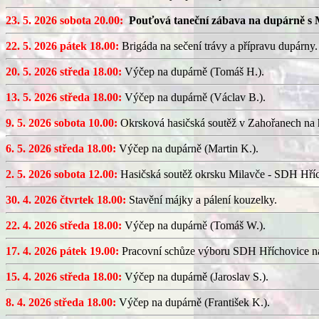
23. 5. 2026 sobota 20.00:
Pouťová taneční zábava na dupárně s 
22. 5. 2026 pátek 18.00:
Brigáda na sečení trávy a přípravu dupárny.
20. 5. 2026 středa 18.00:
Výčep na dupárně (Tomáš H.).
13. 5. 2026 středa 18.00:
Výčep na dupárně (Václav B.).
9. 5. 2026 sobota 10.00:
Okrsková hasičská soutěž v Zahořanech na hř
6. 5. 2026 středa 18.00:
Výčep na dupárně (Martin K.).
2. 5. 2026 sobota 12.00:
Hasičská soutěž okrsku Milavče - SDH Hřích
30. 4. 2026 čtvrtek 18.00:
Stavění májky a pálení kouzelky.
22. 4. 2026 středa 18.00:
Výčep na dupárně (Tomáš W.).
17. 4. 2026 pátek 19.00:
Pracovní schůze výboru SDH Hříchovice n
15. 4. 2026 středa 18.00:
Výčep na dupárně (Jaroslav S.).
8. 4. 2026 středa 18.00:
Výčep na dupárně (František K.).