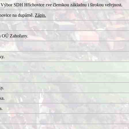
 Výbor SDH Hříchovice zve členskou základnu i širokou veřejnost.
hovice na dupárně.
Zápis.
a OÚ Zahořany.
ky.
ky.
ka.
a.