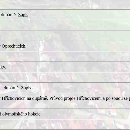
 dupárně.
Zápis
.
 Oprechticích.
aky.
na dupárně.
Zápis.
 Hříchovicích na dupárně. Průvod projde Hříchovicemi a po soudu se 
í olympijského hokeje.