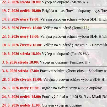
22. 7. 2026 středa 18.00:
Výčep na dupárně (Martin K.).
19. 7. 2026 neděle 19.00:
Brigáda na nastěhování dupárny a vystěhov
14. 7. 2026 úterý 19.00:
Veřejná pracovní schůze výboru SDH Hřích
25. 6. 2026 čtvrtek 18.00:
Výčep na dupárně (Tomáš H.).
23. 6. 2026 úterý 19.00:
Veřejná pracovní schůze výboru SDH Hřích
18. 6. 2026 čtvrtek 18.00:
Výčep na dupárně (Jaroslav S.) + promítán
10. 6. 2026 středa 18.00:
Výčep na dupárně (Tomáš W.).
3. 6. 2026 středa 18.00:
Výčep na dupárně (František K.).
3. 6. 2026 středa 17.00:
Pracovní schůze výboru okrsku Zahořany n
28. 5. 2026 čtvrtek 19.00:
Veřejná pracovní schůze výboru SDH Hříc
26. 5. 2026 úterý 19.30:
Brigáda na složení stanu a úklid dupárny.
24. 5. 2026 neděle 14.00:
Pouťový fotbal na hřišti Staří vs. Mladí (5:1
24. 5. 2026 neděle 11.00:
Otevřen výčep na dupárně.