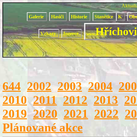
Aktual
Galerie
Hasiči
Historie
Stanětice
K
Obe
Hříchovi
Vzkazy
Inzerce
www.
644
2002
2003
2004
200
2010
2011
2012
2013
20
2019
2020
2021
2022
20
Plánované akce