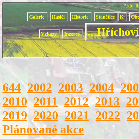
Aktual
Galerie
Hasiči
Historie
Stanětice
K
Obe
Hříchovi
Vzkazy
Inzerce
www.
644
2002
2003
2004
200
2010
2011
2012
2013
20
2019
2020
2021
2022
20
Plánované akce