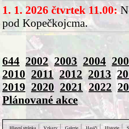
1. 1. 2026 čtvrtek 11.00:
No
pod Kopečkojcma.
644
2002
2003
2004
200
2010
2011
2012
2013
20
2019
2020
2021
2022
20
Plánované akce
Hlavní stránka
Vzkazy
Galerie
Hasiči
Historie
S