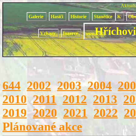
Aktual
Galerie
Hasiči
Historie
Stanětice
K
Obe
Hříchovi
Vzkazy
Inzerce
www.
644
2002
2003
2004
200
2010
2011
2012
2013
20
2019
2020
2021
2022
20
Plánované akce