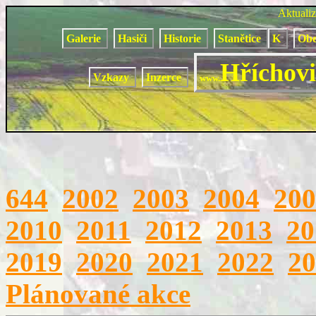
Aktuali
Galerie
Hasiči
Historie
Stanětice
K
Obe
Hříchovi
Vzkazy
Inzerce
www.
644
2002
2003
2004
200
2010
2011
2012
2013
20
2019
2020
2021
2022
20
Plánované akce