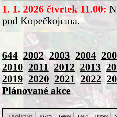
1. 1. 2026 čtvrtek 11.00:
No
pod Kopečkojcma.
644
2002
2003
2004
200
2010
2011
2012
2013
20
2019
2020
2021
2022
20
Plánované akce
Hlavní stránka
Vzkazy
Galerie
Hasiči
Historie
S