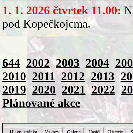
1. 1. 2026 čtvrtek 11.00:
No
pod Kopečkojcma.
644
2002
2003
2004
200
2010
2011
2012
2013
20
2019
2020
2021
2022
20
Plánované akce
Hlavní stránka
Vzkazy
Galerie
Hasiči
Historie
S