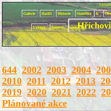
Aktual
Galerie
Hasiči
Historie
Stanětice
K
Obe
Hříchovi
Vzkazy
Inzerce
www.
644
2002
2003
2004
200
2010
2011
2012
2013
20
2019
2020
2021
2022
20
Plánované akce