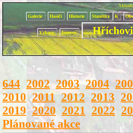
Aktual
Galerie
Hasiči
Historie
Stanětice
K
Obe
Hříchovi
Vzkazy
Inzerce
www.
644
2002
2003
2004
200
2010
2011
2012
2013
20
2019
2020
2021
2022
20
Plánované akce