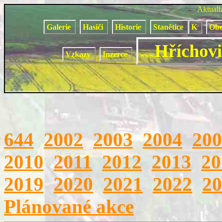
Aktual
Galerie
Hasiči
Historie
Stanětice
K
Obe
Hříchovi
Vzkazy
Inzerce
www.
644
2002
2003
2004
200
2010
2011
2012
2013
20
2019
2020
2021
2022
20
Plánované akce