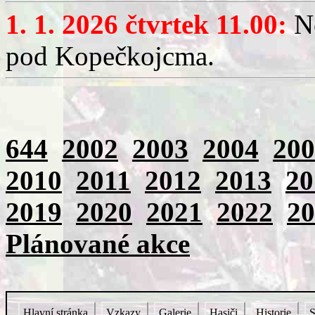
1. 1. 2026 čtvrtek 11.00:
No
pod Kopečkojcma.
644
2002
2003
2004
200
2010
2011
2012
2013
20
2019
2020
2021
2022
20
Plánované akce
Hlavní stránka
Vzkazy
Galerie
Hasiči
Historie
S