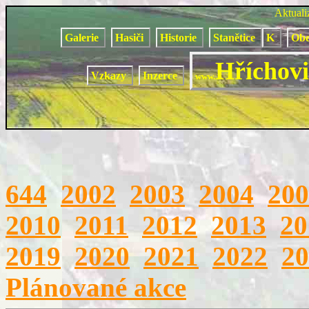
Aktual
Galerie
Hasiči
Historie
Stanětice
K
Obe
Hříchovi
Vzkazy
Inzerce
www.
644
2002
2003
2004
200
2010
2011
2012
2013
20
2019
2020
2021
2022
20
Plánované akce