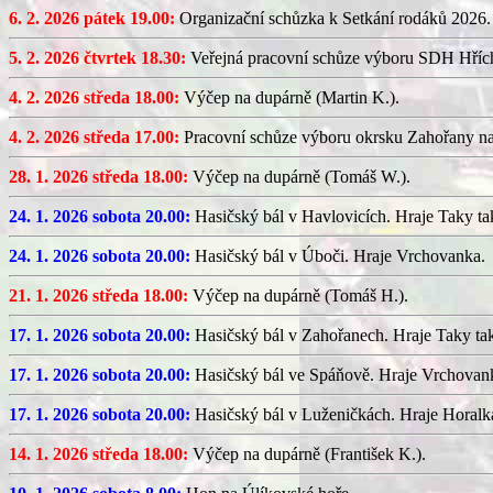
6. 2. 2026 pátek 19.00:
Organizační schůzka k Setkání rodáků 2026.
5. 2. 2026 čtvrtek 18.30:
Veřejná pracovní schůze výboru SDH Hříc
4. 2. 2026 středa 18.00:
Výčep na dupárně (Martin K.).
4. 2. 2026 středa 17.00:
Pracovní schůze výboru okrsku Zahořany n
28. 1. 2026 středa 18.00:
Výčep na dupárně (Tomáš W.).
24. 1. 2026 sobota 20.00:
Hasičský bál v Havlovicích. Hraje Taky ta
24. 1. 2026 sobota 20.00:
Hasičský bál v Úboči. Hraje Vrchovanka.
21. 1. 2026 středa 18.00:
Výčep na dupárně (Tomáš H.).
17. 1. 2026 sobota 20.00:
Hasičský bál v Zahořanech. Hraje Taky ta
17. 1. 2026 sobota 20.00:
Hasičský bál ve Spáňově. Hraje Vrchovan
17. 1. 2026 sobota 20.00:
Hasičský bál v Luženičkách. Hraje Horalk
14. 1. 2026 středa 18.00:
Výčep na dupárně (František K.).