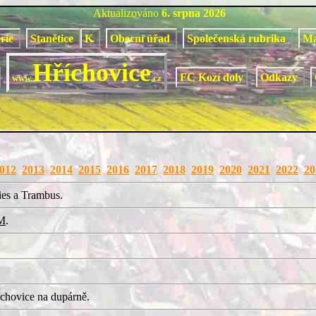
Aktualizováno
6. srpna 2026
orie
Stanětice
K
Obecní úřad
Společenská rubrika
M
Hříchovice
FC Kozí doly
Odkazy
www.
.cz
012
2013
2014
2015
2016
2017
2018
2019
2020
2021
2022
20
ies a Trambus.
M
.
chovice na dupárně.