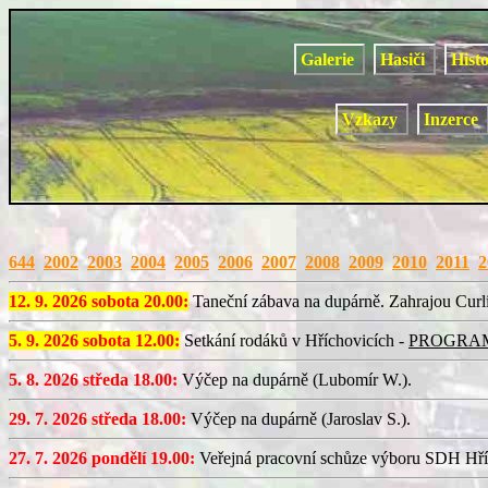
Galerie
Hasiči
Hist
Vzkazy
Inzerce
644
2002
2003
2004
2005
2006
2007
2008
2009
2010
2011
2
12. 9. 2026 sobota 20.00:
Taneční zábava na dupárně. Zahrajou Curl
5. 9. 2026 sobota 12.00:
Setkání rodáků v Hříchovicích -
PROGRA
5. 8. 2026 středa 18.00:
Výčep na dupárně (Lubomír W.).
29. 7. 2026 středa 18.00:
Výčep na dupárně (Jaroslav S.).
27. 7. 2026 pondělí 19.00:
Veřejná pracovní schůze výboru SDH Hří