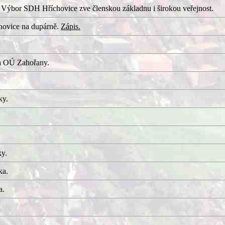
 Výbor SDH Hříchovice zve členskou základnu i širokou veřejnost.
hovice na dupárně.
Zápis.
a OÚ Zahořany.
ky.
ky.
ka.
a.