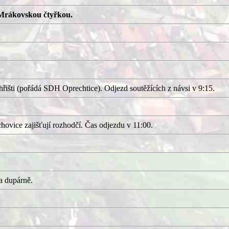
Mrákovskou čtyřkou.
išti (pořádá SDH Oprechtice). Odjezd soutěžících z návsi v 9:15.
ovice zajišťují rozhodčí. Čas odjezdu v 11:00.
a dupárně.