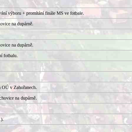
ání výboru + promítání finále MS ve fotbale.
ovice na dupárně.
ovice na dupárně.
í fotbalu.
a OÚ v Zahořanech.
hovice na dupárně.
).