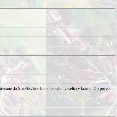
přesune do Stanětic, kde bude ukončen veselicí v krámu. Do průvodu