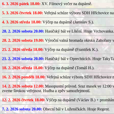
6. 3. 2026 pátek 18.00:
XV. Filmový večer na dupárně.
5. 3. 2026 čtvrtek 18.00:
Veřejná schůze výboru SDH Hříchovice na
4. 3. 2026 středa 18.00:
Výčep na dupárně (Jaroslav S.).
28. 2. 2026 sobota 20.00:
Hasičský bál ve Lštění. Hraje Vrchovanka.
28. 2. 2026 sobota 19.00:
Výroční valná hromada okrsku Zahořany v
25. 2. 2026 středa 18.00:
Výčep na dupárně (František K.).
21. 2. 2026 sobota 20.00:
Hasičský bál v Oprechticích. Hraje TakyT
18. 2. 2026 středa 18.00:
Výčep na dupárně (Tomáš H.).
16. 2. 2026 pondělí 18.00:
Veřejná schůze výboru SDH Hříchovice 
14. 2. 2026 sobota 12.00:
Masopustní průvod. Sraz masek ve 12:00 v
zveme širokou veřejnost. Hudba a zpěv samozřejmostí.
12. 2. 2026 čtvrtek 18.00:
Výčep na dupárně (Václav B.) + promítán
7. 2. 2026 sobota 20.00:
Obecní bál v Luženičkách. Hraje Regent.