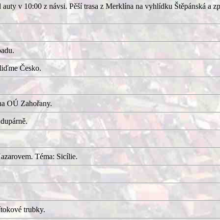
uty v 10:00 z návsi. Pěší trasa z Merklína na vyhlídku Štěpánská a z
adu.
kliďme Česko.
 na OÚ Zahořany.
 dupárně.
azarovem. Téma: Sicílie.
tokové trubky.