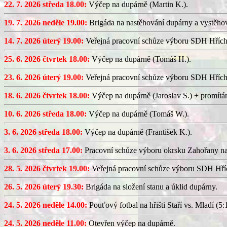
22. 7. 2026 středa 18.00:
Výčep na dupárně (Martin K.).
19. 7. 2026 neděle 19.00:
Brigáda na nastěhování dupárny a vystěhov
14. 7. 2026 úterý 19.00:
Veřejná pracovní schůze výboru SDH Hřích
25. 6. 2026 čtvrtek 18.00:
Výčep na dupárně (Tomáš H.).
23. 6. 2026 úterý 19.00:
Veřejná pracovní schůze výboru SDH Hřích
18. 6. 2026 čtvrtek 18.00:
Výčep na dupárně (Jaroslav S.) + promítán
10. 6. 2026 středa 18.00:
Výčep na dupárně (Tomáš W.).
3. 6. 2026 středa 18.00:
Výčep na dupárně (František K.).
3. 6. 2026 středa 17.00:
Pracovní schůze výboru okrsku Zahořany n
28. 5. 2026 čtvrtek 19.00:
Veřejná pracovní schůze výboru SDH Hříc
26. 5. 2026 úterý 19.30:
Brigáda na složení stanu a úklid dupárny.
24. 5. 2026 neděle 14.00:
Pouťový fotbal na hřišti Staří vs. Mladí (5:1
24. 5. 2026 neděle 11.00:
Otevřen výčep na dupárně.