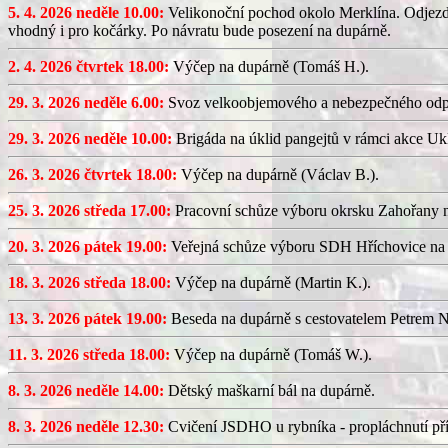
5. 4. 2026 neděle 10.00:
Velikonoční pochod okolo Merklína. Odjezd a
vhodný i pro kočárky. Po návratu bude posezení na dupárně.
2. 4. 2026 čtvrtek 18.00:
Výčep na dupárně (Tomáš H.).
29. 3. 2026 neděle 6.00:
Svoz velkoobjemového a nebezpečného odp
29. 3. 2026 neděle 10.00:
Brigáda na úklid pangejtů v rámci akce U
26. 3. 2026 čtvrtek 18.00:
Výčep na dupárně (Václav B.).
25. 3. 2026 středa 17.00:
Pracovní schůze výboru okrsku Zahořany
20. 3. 2026 pátek 19.00:
Veřejná schůze výboru SDH Hříchovice na
18. 3. 2026 středa 18.00:
Výčep na dupárně (Martin K.).
13. 3. 2026 pátek 19.00:
Beseda na dupárně s cestovatelem Petrem N
11. 3. 2026 středa 18.00:
Výčep na dupárně (Tomáš W.).
8. 3. 2026 neděle 14.00:
Dětský maškarní bál na dupárně.
8. 3. 2026 neděle 12.30:
Cvičení JSDHO u rybníka - propláchnutí pří