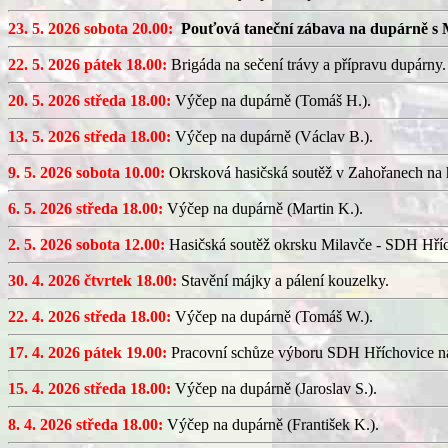
23. 5. 2026 sobota 20.00:
Pouťová taneční zábava na dupárně s 
22. 5. 2026 pátek 18.00:
Brigáda na sečení trávy a přípravu dupárny.
20. 5. 2026 středa 18.00:
Výčep na dupárně (Tomáš H.).
13. 5. 2026 středa 18.00:
Výčep na dupárně (Václav B.).
9. 5. 2026 sobota 10.00:
Okrsková hasičská soutěž v Zahořanech na hř
6. 5. 2026 středa 18.00:
Výčep na dupárně (Martin K.).
2. 5. 2026 sobota 12.00:
Hasičská soutěž okrsku Milavče - SDH Hřích
30. 4. 2026 čtvrtek 18.00:
Stavění májky a pálení kouzelky.
22. 4. 2026 středa 18.00:
Výčep na dupárně (Tomáš W.).
17. 4. 2026 pátek 19.00:
Pracovní schůze výboru SDH Hříchovice n
15. 4. 2026 středa 18.00:
Výčep na dupárně (Jaroslav S.).
8. 4. 2026 středa 18.00:
Výčep na dupárně (František K.).