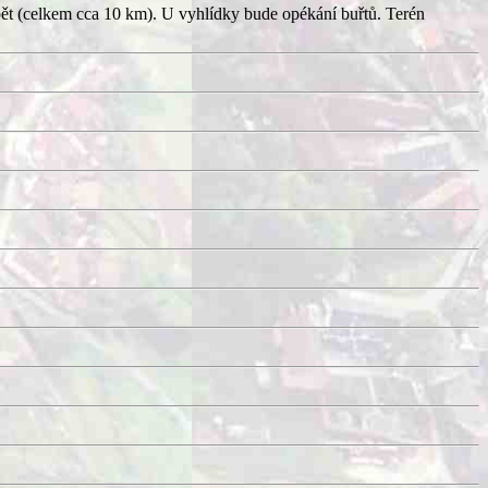
pět (celkem cca 10 km). U vyhlídky bude opékání buřtů. Terén