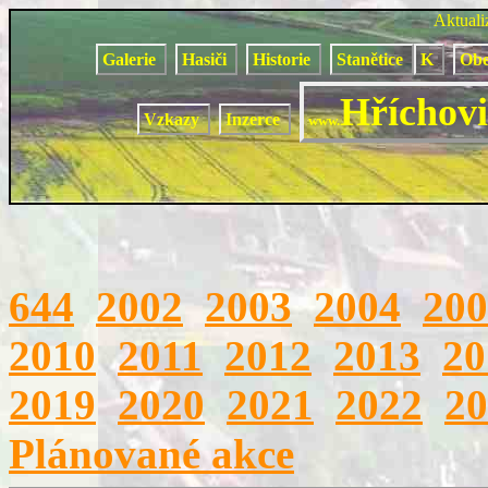
Aktual
Galerie
Hasiči
Historie
Stanětice
K
Obe
Hříchovi
Vzkazy
Inzerce
www.
644
2002
2003
2004
200
2010
2011
2012
2013
20
2019
2020
2021
2022
20
Plánované akce