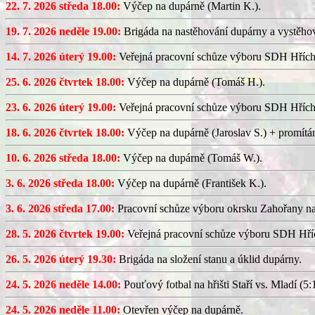
22. 7. 2026 středa 18.00:
Výčep na dupárně (Martin K.).
19. 7. 2026 neděle 19.00:
Brigáda na nastěhování dupárny a vystěhov
14. 7. 2026 úterý 19.00:
Veřejná pracovní schůze výboru SDH Hřích
25. 6. 2026 čtvrtek 18.00:
Výčep na dupárně (Tomáš H.).
23. 6. 2026 úterý 19.00:
Veřejná pracovní schůze výboru SDH Hřích
18. 6. 2026 čtvrtek 18.00:
Výčep na dupárně (Jaroslav S.) + promítán
10. 6. 2026 středa 18.00:
Výčep na dupárně (Tomáš W.).
3. 6. 2026 středa 18.00:
Výčep na dupárně (František K.).
3. 6. 2026 středa 17.00:
Pracovní schůze výboru okrsku Zahořany n
28. 5. 2026 čtvrtek 19.00:
Veřejná pracovní schůze výboru SDH Hříc
26. 5. 2026 úterý 19.30:
Brigáda na složení stanu a úklid dupárny.
24. 5. 2026 neděle 14.00:
Pouťový fotbal na hřišti Staří vs. Mladí (5:1
24. 5. 2026 neděle 11.00:
Otevřen výčep na dupárně.