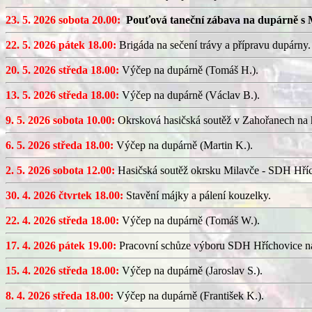
23. 5. 2026 sobota 20.00:
Pouťová taneční zábava na dupárně s 
22. 5. 2026 pátek 18.00:
Brigáda na sečení trávy a přípravu dupárny.
20. 5. 2026 středa 18.00:
Výčep na dupárně (Tomáš H.).
13. 5. 2026 středa 18.00:
Výčep na dupárně (Václav B.).
9. 5. 2026 sobota 10.00:
Okrsková hasičská soutěž v Zahořanech na hř
6. 5. 2026 středa 18.00:
Výčep na dupárně (Martin K.).
2. 5. 2026 sobota 12.00:
Hasičská soutěž okrsku Milavče - SDH Hřích
30. 4. 2026 čtvrtek 18.00:
Stavění májky a pálení kouzelky.
22. 4. 2026 středa 18.00:
Výčep na dupárně (Tomáš W.).
17. 4. 2026 pátek 19.00:
Pracovní schůze výboru SDH Hříchovice n
15. 4. 2026 středa 18.00:
Výčep na dupárně (Jaroslav S.).
8. 4. 2026 středa 18.00:
Výčep na dupárně (František K.).