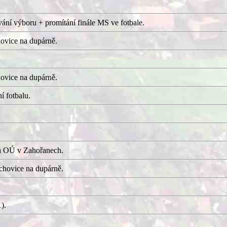
ání výboru + promítání finále MS ve fotbale.
ovice na dupárně.
ovice na dupárně.
í fotbalu.
a OÚ v Zahořanech.
hovice na dupárně.
).