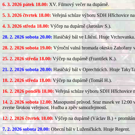
6. 3. 2026 pátek 18.00:
XV. Filmový večer na dupárně.
5. 3. 2026 čtvrtek 18.00:
Veřejná schůze výboru SDH Hříchovice na
4. 3. 2026 středa 18.00:
Výčep na dupárně (Jaroslav S.).
28. 2. 2026 sobota 20.00:
Hasičský bál ve Lštění. Hraje Vrchovanka.
28. 2. 2026 sobota 19.00:
Výroční valná hromada okrsku Zahořany v
25. 2. 2026 středa 18.00:
Výčep na dupárně (František K.).
21. 2. 2026 sobota 20.00:
Hasičský bál v Oprechticích. Hraje TakyT
18. 2. 2026 středa 18.00:
Výčep na dupárně (Tomáš H.).
16. 2. 2026 pondělí 18.00:
Veřejná schůze výboru SDH Hříchovice 
14. 2. 2026 sobota 12.00:
Masopustní průvod. Sraz masek ve 12:00 v
zveme širokou veřejnost. Hudba a zpěv samozřejmostí.
12. 2. 2026 čtvrtek 18.00:
Výčep na dupárně (Václav B.) + promítán
7. 2. 2026 sobota 20.00:
Obecní bál v Luženičkách. Hraje Regent.