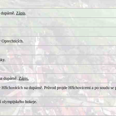
 dupárně.
Zápis
.
 Oprechticích.
aky.
na dupárně.
Zápis.
 Hříchovicích na dupárně. Průvod projde Hříchovicemi a po soudu se 
í olympijského hokeje.