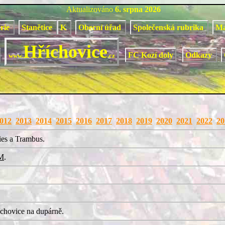
Aktualizováno
6. srpna 2026
orie
Stanětice
K
Obecní úřad
Společenská rubrika
M
Hříchovice
FC Kozí doly
Odkazy
www.
.cz
012
2013
2014
2015
2016
2017
2018
2019
2020
2021
2022
20
ies a Trambus.
M
.
chovice na dupárně.