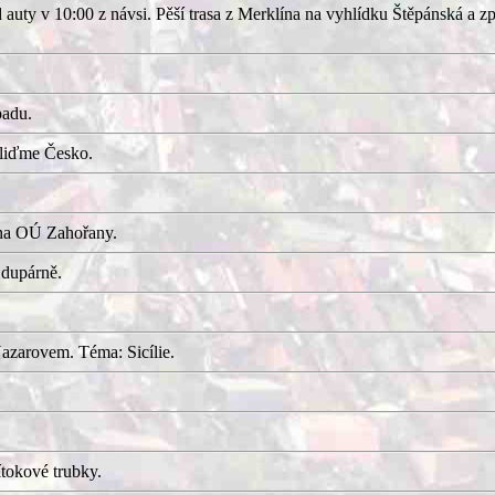
uty v 10:00 z návsi. Pěší trasa z Merklína na vyhlídku Štěpánská a z
adu.
kliďme Česko.
 na OÚ Zahořany.
 dupárně.
azarovem. Téma: Sicílie.
tokové trubky.