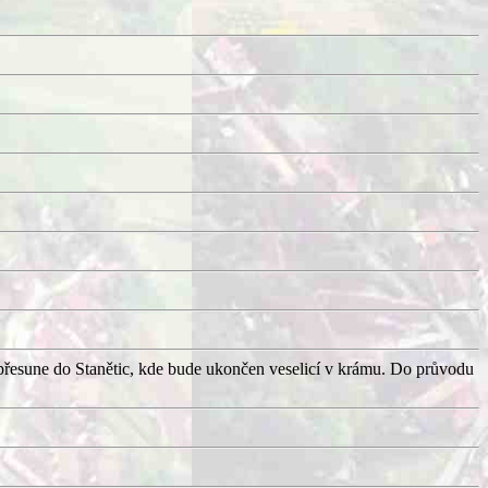
přesune do Stanětic, kde bude ukončen veselicí v krámu. Do průvodu