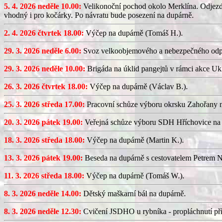
5. 4. 2026 neděle 10.00:
Velikonoční pochod okolo Merklína. Odjezd a
vhodný i pro kočárky. Po návratu bude posezení na dupárně.
2. 4. 2026 čtvrtek 18.00:
Výčep na dupárně (Tomáš H.).
29. 3. 2026 neděle 6.00:
Svoz velkoobjemového a nebezpečného odp
29. 3. 2026 neděle 10.00:
Brigáda na úklid pangejtů v rámci akce U
26. 3. 2026 čtvrtek 18.00:
Výčep na dupárně (Václav B.).
25. 3. 2026 středa 17.00:
Pracovní schůze výboru okrsku Zahořany
20. 3. 2026 pátek 19.00:
Veřejná schůze výboru SDH Hříchovice na
18. 3. 2026 středa 18.00:
Výčep na dupárně (Martin K.).
13. 3. 2026 pátek 19.00:
Beseda na dupárně s cestovatelem Petrem N
11. 3. 2026 středa 18.00:
Výčep na dupárně (Tomáš W.).
8. 3. 2026 neděle 14.00:
Dětský maškarní bál na dupárně.
8. 3. 2026 neděle 12.30:
Cvičení JSDHO u rybníka - propláchnutí pří