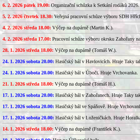
6. 2. 2026 pátek 19.00:
Organizační schůzka k Setkání rodáků 2026.
5. 2. 2026 čtvrtek 18.30:
Veřejná pracovní schůze výboru SDH Hříc
4. 2. 2026 středa 18.00:
Výčep na dupárně (Martin K.).
4. 2. 2026 středa 17.00:
Pracovní schůze výboru okrsku Zahořany n
28. 1. 2026 středa 18.00:
Výčep na dupárně (Tomáš W.).
24. 1. 2026 sobota 20.00:
Hasičský bál v Havlovicích. Hraje Taky ta
24. 1. 2026 sobota 20.00:
Hasičský bál v Úboči. Hraje Vrchovanka.
21. 1. 2026 středa 18.00:
Výčep na dupárně (Tomáš H.).
17. 1. 2026 sobota 20.00:
Hasičský bál v Zahořanech. Hraje Taky ta
17. 1. 2026 sobota 20.00:
Hasičský bál ve Spáňově. Hraje Vrchovan
17. 1. 2026 sobota 20.00:
Hasičský bál v Luženičkách. Hraje Horalk
14. 1. 2026 středa 18.00:
Výčep na dupárně (František K.).