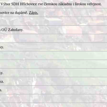
 Výbor SDH Hříchovice zve členskou základnu i širokou veřejnost.
hovice na dupárně.
Zápis.
a OÚ Zahořany.
ky.
ky.
ka.
a.