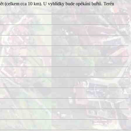
pět (celkem cca 10 km). U vyhlídky bude opékání buřtů. Terén