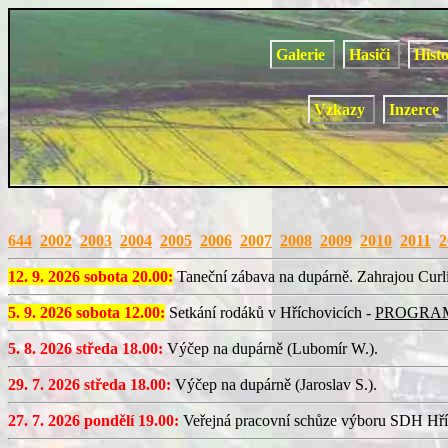
Galerie
Hasiči
Hist
Vzkazy
Inzerce
644
2002
2003
2004
2005
2006
2007
2008
2009
2010
2011
2
12. 9. 2026 sobota 20.00:
Taneční zábava na dupárně. Zahrajou Curl
5. 9. 2026 sobota 12.00:
Setkání rodáků v Hříchovicích -
PROGRA
5. 8. 2026 středa 18.00:
Výčep na dupárně (Lubomír W.).
29. 7. 2026 středa 18.00:
Výčep na dupárně (Jaroslav S.).
27. 7. 2026 pondělí 19.00:
Veřejná pracovní schůze výboru SDH Hří