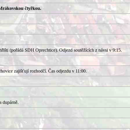
Mrákovskou čtyřkou.
išti (pořádá SDH Oprechtice). Odjezd soutěžících z návsi v 9:15.
ovice zajišťují rozhodčí. Čas odjezdu v 11:00.
a dupárně.