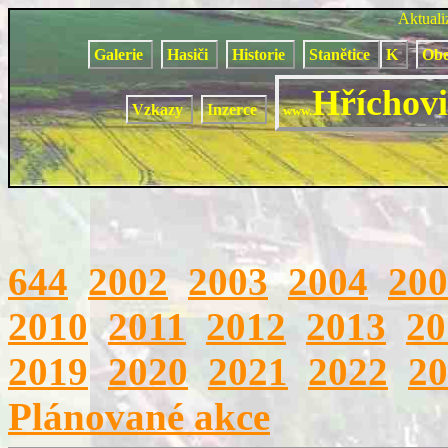
Aktual
Galerie
Hasiči
Historie
Stanětice
K
Obe
Hříchovi
Vzkazy
Inzerce
www.
644
2002
2003
2004
200
2010
2011
2012
2013
20
2019
2020
2021
2022
20
Plánované akce