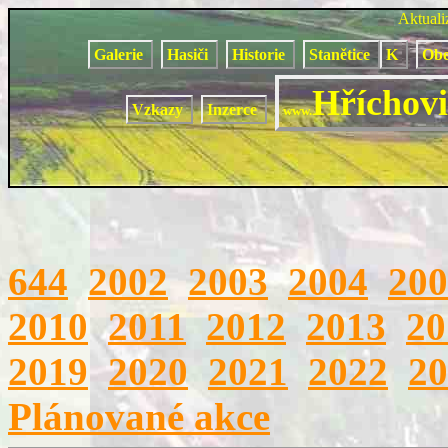
Aktual
Galerie
Hasiči
Historie
Stanětice
K
Obe
Hříchovi
Vzkazy
Inzerce
www.
644
2002
2003
2004
200
2010
2011
2012
2013
20
2019
2020
2021
2022
20
Plánované akce