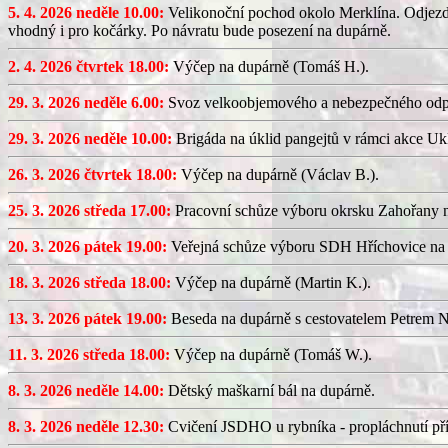
5. 4. 2026 neděle 10.00:
Velikonoční pochod okolo Merklína. Odjezd a
vhodný i pro kočárky. Po návratu bude posezení na dupárně.
2. 4. 2026 čtvrtek 18.00:
Výčep na dupárně (Tomáš H.).
29. 3. 2026 neděle 6.00:
Svoz velkoobjemového a nebezpečného odp
29. 3. 2026 neděle 10.00:
Brigáda na úklid pangejtů v rámci akce U
26. 3. 2026 čtvrtek 18.00:
Výčep na dupárně (Václav B.).
25. 3. 2026 středa 17.00:
Pracovní schůze výboru okrsku Zahořany
20. 3. 2026 pátek 19.00:
Veřejná schůze výboru SDH Hříchovice na
18. 3. 2026 středa 18.00:
Výčep na dupárně (Martin K.).
13. 3. 2026 pátek 19.00:
Beseda na dupárně s cestovatelem Petrem N
11. 3. 2026 středa 18.00:
Výčep na dupárně (Tomáš W.).
8. 3. 2026 neděle 14.00:
Dětský maškarní bál na dupárně.
8. 3. 2026 neděle 12.30:
Cvičení JSDHO u rybníka - propláchnutí pří