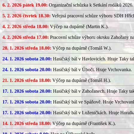
6. 2. 2026 pátek 19.00:
Organizační schůzka k Setkání rodáků 2026.
5. 2. 2026 čtvrtek 18.30:
Veřejná pracovní schůze výboru SDH Hříc
4. 2. 2026 středa 18.00:
Výčep na dupárně (Martin K.).
4. 2. 2026 středa 17.00:
Pracovní schůze výboru okrsku Zahořany n
28. 1. 2026 středa 18.00:
Výčep na dupárně (Tomáš W.).
24. 1. 2026 sobota 20.00:
Hasičský bál v Havlovicích. Hraje Taky ta
24. 1. 2026 sobota 20.00:
Hasičský bál v Úboči. Hraje Vrchovanka.
21. 1. 2026 středa 18.00:
Výčep na dupárně (Tomáš H.).
17. 1. 2026 sobota 20.00:
Hasičský bál v Zahořanech. Hraje Taky ta
17. 1. 2026 sobota 20.00:
Hasičský bál ve Spáňově. Hraje Vrchovan
17. 1. 2026 sobota 20.00:
Hasičský bál v Luženičkách. Hraje Horalk
14. 1. 2026 středa 18.00:
Výčep na dupárně (František K.).