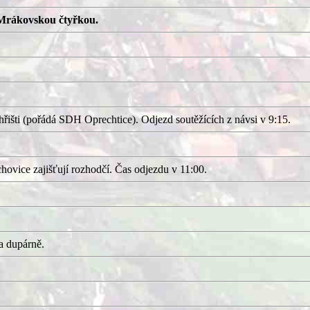
Mrákovskou čtyřkou.
išti (pořádá SDH Oprechtice). Odjezd soutěžících z návsi v 9:15.
ovice zajišťují rozhodčí. Čas odjezdu v 11:00.
a dupárně.