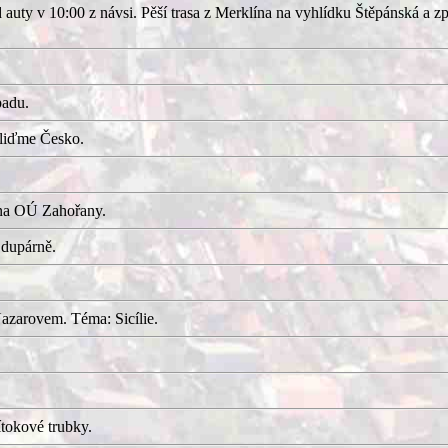
uty v 10:00 z návsi. Pěší trasa z Merklína na vyhlídku Štěpánská a z
adu.
kliďme Česko.
 na OÚ Zahořany.
 dupárně.
azarovem. Téma: Sicílie.
tokové trubky.