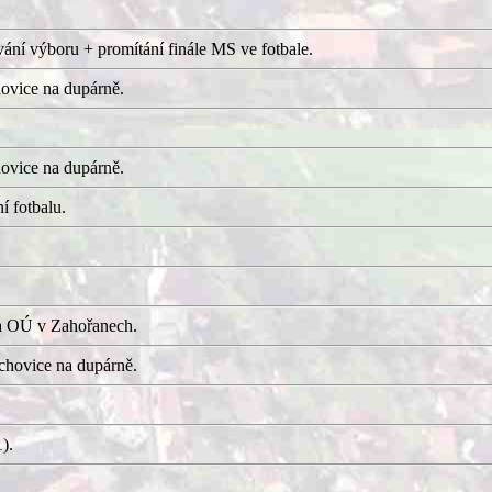
ání výboru + promítání finále MS ve fotbale.
ovice na dupárně.
ovice na dupárně.
í fotbalu.
a OÚ v Zahořanech.
hovice na dupárně.
).