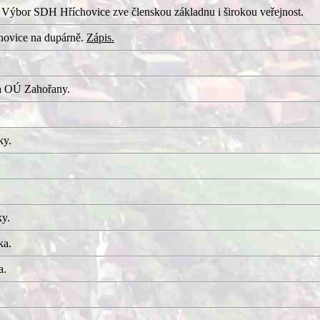
 Výbor SDH Hříchovice zve členskou základnu i širokou veřejnost.
hovice na dupárně.
Zápis.
a OÚ Zahořany.
ky.
ky.
ka.
a.