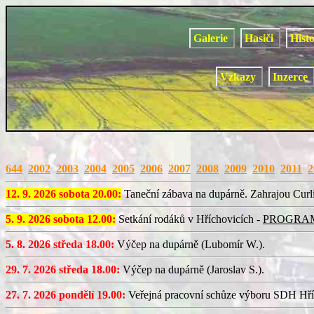
Galerie
Hasiči
Hist
Vzkazy
Inzerce
644
2002
2003
2004
2005
2006
2007
2008
2009
2010
2011
2
12. 9. 2026 sobota 20.00:
Taneční zábava na dupárně. Zahrajou Curl
5. 9. 2026 sobota 12.00:
Setkání rodáků v Hříchovicích -
PROGRA
5. 8. 2026 středa 18.00:
Výčep na dupárně (Lubomír W.).
29. 7. 2026 středa 18.00:
Výčep na dupárně (Jaroslav S.).
27. 7. 2026 pondělí 19.00:
Veřejná pracovní schůze výboru SDH Hří