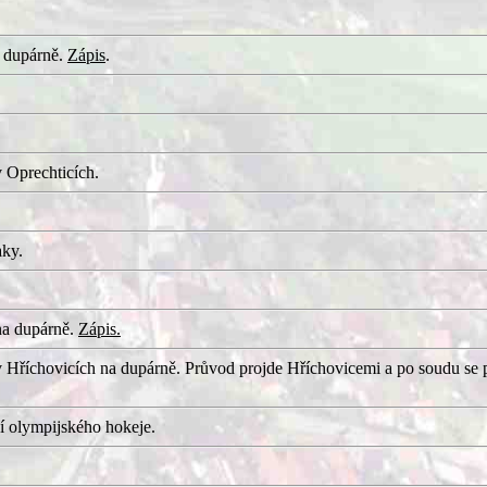
 dupárně.
Zápis
.
 Oprechticích.
aky.
na dupárně.
Zápis.
 Hříchovicích na dupárně. Průvod projde Hříchovicemi a po soudu se 
í olympijského hokeje.