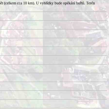
pět (celkem cca 10 km). U vyhlídky bude opékání buřtů. Terén