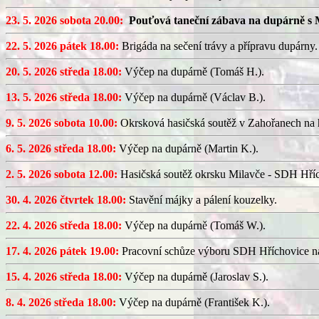
23. 5. 2026 sobota 20.00:
Pouťová taneční zábava na dupárně s 
22. 5. 2026 pátek 18.00:
Brigáda na sečení trávy a přípravu dupárny.
20. 5. 2026 středa 18.00:
Výčep na dupárně (Tomáš H.).
13. 5. 2026 středa 18.00:
Výčep na dupárně (Václav B.).
9. 5. 2026 sobota 10.00:
Okrsková hasičská soutěž v Zahořanech na hř
6. 5. 2026 středa 18.00:
Výčep na dupárně (Martin K.).
2. 5. 2026 sobota 12.00:
Hasičská soutěž okrsku Milavče - SDH Hřích
30. 4. 2026 čtvrtek 18.00:
Stavění májky a pálení kouzelky.
22. 4. 2026 středa 18.00:
Výčep na dupárně (Tomáš W.).
17. 4. 2026 pátek 19.00:
Pracovní schůze výboru SDH Hříchovice n
15. 4. 2026 středa 18.00:
Výčep na dupárně (Jaroslav S.).
8. 4. 2026 středa 18.00:
Výčep na dupárně (František K.).