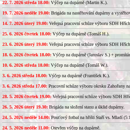
22. 7. 2026 středa 18.00:
Výčep na dupárně (Martin K.).
19. 7. 2026 neděle 19.00:
Brigáda na nastěhování dupárny a vystěhov
14. 7. 2026 úterý 19.00:
Veřejná pracovní schůze výboru SDH Hřích
25. 6. 2026 čtvrtek 18.00:
Výčep na dupárně (Tomáš H.).
23. 6. 2026 úterý 19.00:
Veřejná pracovní schůze výboru SDH Hřích
18. 6. 2026 čtvrtek 18.00:
Výčep na dupárně (Jaroslav S.) + promítán
10. 6. 2026 středa 18.00:
Výčep na dupárně (Tomáš W.).
3. 6. 2026 středa 18.00:
Výčep na dupárně (František K.).
3. 6. 2026 středa 17.00:
Pracovní schůze výboru okrsku Zahořany n
28. 5. 2026 čtvrtek 19.00:
Veřejná pracovní schůze výboru SDH Hříc
26. 5. 2026 úterý 19.30:
Brigáda na složení stanu a úklid dupárny.
24. 5. 2026 neděle 14.00:
Pouťový fotbal na hřišti Staří vs. Mladí (5:1
24. 5. 2026 neděle 11.00:
Otevřen výčep na dupárně.