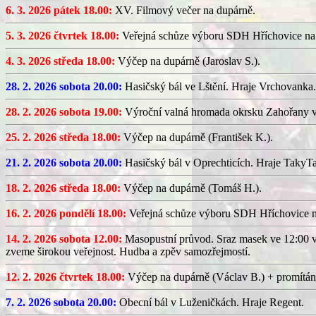
6. 3. 2026 pátek 18.00:
XV. Filmový večer na dupárně.
5. 3. 2026 čtvrtek 18.00:
Veřejná schůze výboru SDH Hříchovice na
4. 3. 2026 středa 18.00:
Výčep na dupárně (Jaroslav S.).
28. 2. 2026 sobota 20.00:
Hasičský bál ve Lštění. Hraje Vrchovanka.
28. 2. 2026 sobota 19.00:
Výroční valná hromada okrsku Zahořany v
25. 2. 2026 středa 18.00:
Výčep na dupárně (František K.).
21. 2. 2026 sobota 20.00:
Hasičský bál v Oprechticích. Hraje TakyT
18. 2. 2026 středa 18.00:
Výčep na dupárně (Tomáš H.).
16. 2. 2026 pondělí 18.00:
Veřejná schůze výboru SDH Hříchovice 
14. 2. 2026 sobota 12.00:
Masopustní průvod. Sraz masek ve 12:00 v
zveme širokou veřejnost. Hudba a zpěv samozřejmostí.
12. 2. 2026 čtvrtek 18.00:
Výčep na dupárně (Václav B.) + promítán
7. 2. 2026 sobota 20.00:
Obecní bál v Luženičkách. Hraje Regent.