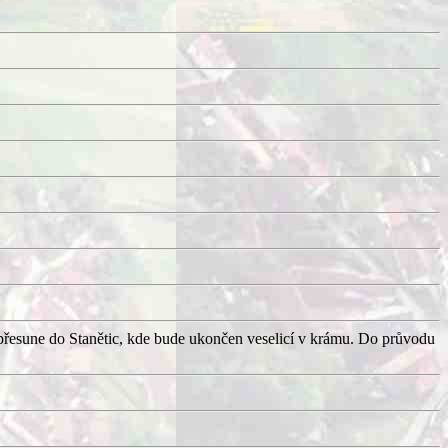
přesune do Stanětic, kde bude ukončen veselicí v krámu. Do průvodu