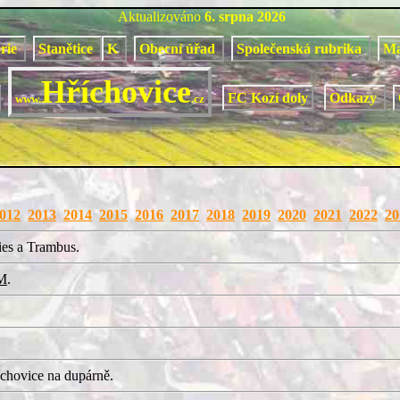
Aktualizováno
6. srpna 2026
orie
Stanětice
K
Obecní úřad
Společenská rubrika
M
Hříchovice
FC Kozí doly
Odkazy
www.
.cz
012
2013
2014
2015
2016
2017
2018
2019
2020
2021
2022
20
ies a Trambus.
M
.
chovice na dupárně.