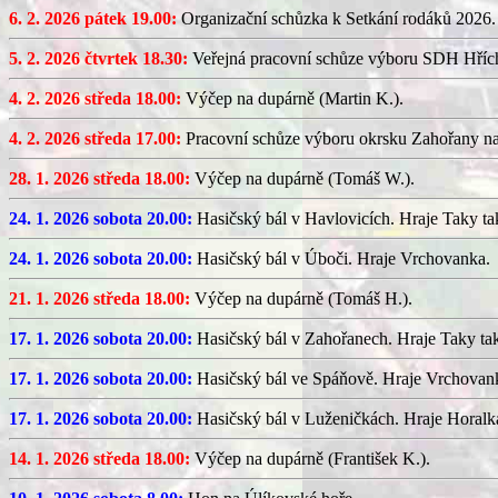
6. 2. 2026 pátek 19.00:
Organizační schůzka k Setkání rodáků 2026.
5. 2. 2026 čtvrtek 18.30:
Veřejná pracovní schůze výboru SDH Hříc
4. 2. 2026 středa 18.00:
Výčep na dupárně (Martin K.).
4. 2. 2026 středa 17.00:
Pracovní schůze výboru okrsku Zahořany n
28. 1. 2026 středa 18.00:
Výčep na dupárně (Tomáš W.).
24. 1. 2026 sobota 20.00:
Hasičský bál v Havlovicích. Hraje Taky ta
24. 1. 2026 sobota 20.00:
Hasičský bál v Úboči. Hraje Vrchovanka.
21. 1. 2026 středa 18.00:
Výčep na dupárně (Tomáš H.).
17. 1. 2026 sobota 20.00:
Hasičský bál v Zahořanech. Hraje Taky ta
17. 1. 2026 sobota 20.00:
Hasičský bál ve Spáňově. Hraje Vrchovan
17. 1. 2026 sobota 20.00:
Hasičský bál v Luženičkách. Hraje Horalk
14. 1. 2026 středa 18.00:
Výčep na dupárně (František K.).