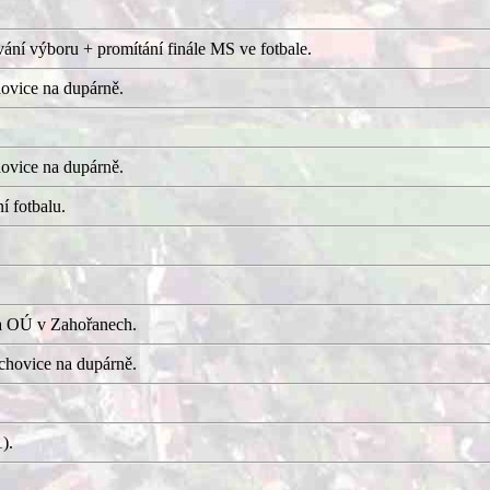
ání výboru + promítání finále MS ve fotbale.
ovice na dupárně.
ovice na dupárně.
í fotbalu.
a OÚ v Zahořanech.
hovice na dupárně.
).