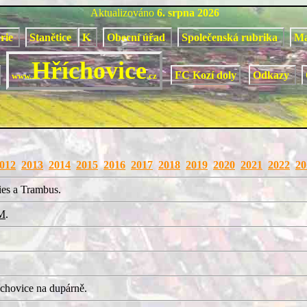
Aktualizováno
6. srpna 2026
orie
Stanětice
K
Obecní úřad
Společenská rubrika
M
Hříchovice
FC Kozí doly
Odkazy
www.
.cz
012
2013
2014
2015
2016
2017
2018
2019
2020
2021
2022
20
ies a Trambus.
M
.
chovice na dupárně.