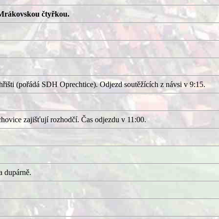
Mrákovskou čtyřkou.
išti (pořádá SDH Oprechtice). Odjezd soutěžících z návsi v 9:15.
ovice zajišťují rozhodčí. Čas odjezdu v 11:00.
a dupárně.