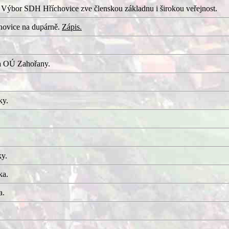
 Výbor SDH Hříchovice zve členskou základnu i širokou veřejnost.
hovice na dupárně.
Zápis.
a OÚ Zahořany.
ky.
ky.
ka.
a.