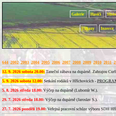
Galerie
Hasiči
Hist
Vzkazy
Inzerce
644
2002
2003
2004
2005
2006
2007
2008
2009
2010
2011
2
12. 9. 2026 sobota 20.00:
Taneční zábava na dupárně. Zahrajou Curl
5. 9. 2026 sobota 12.00:
Setkání rodáků v Hříchovicích -
PROGRA
5. 8. 2026 středa 18.00:
Výčep na dupárně (Lubomír W.).
29. 7. 2026 středa 18.00:
Výčep na dupárně (Jaroslav S.).
27. 7. 2026 pondělí 19.00:
Veřejná pracovní schůze výboru SDH Hří