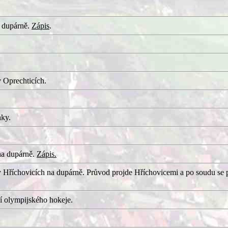
 dupárně.
Zápis
.
 Oprechticích.
aky.
na dupárně.
Zápis.
 Hříchovicích na dupárně. Průvod projde Hříchovicemi a po soudu se 
í olympijského hokeje.