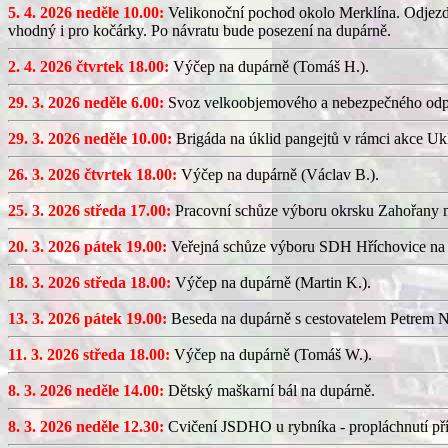
5. 4. 2026 neděle 10.00:
Velikonoční pochod okolo Merklína. Odjezd a
vhodný i pro kočárky. Po návratu bude posezení na dupárně.
2. 4. 2026 čtvrtek 18.00:
Výčep na dupárně (Tomáš H.).
29. 3. 2026 neděle 6.00:
Svoz velkoobjemového a nebezpečného odp
29. 3. 2026 neděle 10.00:
Brigáda na úklid pangejtů v rámci akce U
26. 3. 2026 čtvrtek 18.00:
Výčep na dupárně (Václav B.).
25. 3. 2026 středa 17.00:
Pracovní schůze výboru okrsku Zahořany
20. 3. 2026 pátek 19.00:
Veřejná schůze výboru SDH Hříchovice na
18. 3. 2026 středa 18.00:
Výčep na dupárně (Martin K.).
13. 3. 2026 pátek 19.00:
Beseda na dupárně s cestovatelem Petrem N
11. 3. 2026 středa 18.00:
Výčep na dupárně (Tomáš W.).
8. 3. 2026 neděle 14.00:
Dětský maškarní bál na dupárně.
8. 3. 2026 neděle 12.30:
Cvičení JSDHO u rybníka - propláchnutí pří