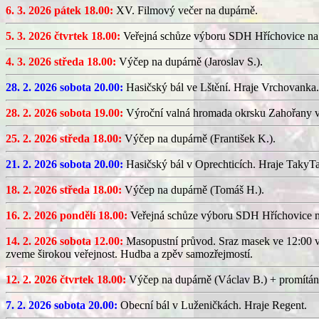
6. 3. 2026 pátek 18.00:
XV. Filmový večer na dupárně.
5. 3. 2026 čtvrtek 18.00:
Veřejná schůze výboru SDH Hříchovice na
4. 3. 2026 středa 18.00:
Výčep na dupárně (Jaroslav S.).
28. 2. 2026 sobota 20.00:
Hasičský bál ve Lštění. Hraje Vrchovanka.
28. 2. 2026 sobota 19.00:
Výroční valná hromada okrsku Zahořany v
25. 2. 2026 středa 18.00:
Výčep na dupárně (František K.).
21. 2. 2026 sobota 20.00:
Hasičský bál v Oprechticích. Hraje TakyT
18. 2. 2026 středa 18.00:
Výčep na dupárně (Tomáš H.).
16. 2. 2026 pondělí 18.00:
Veřejná schůze výboru SDH Hříchovice 
14. 2. 2026 sobota 12.00:
Masopustní průvod. Sraz masek ve 12:00 v
zveme širokou veřejnost. Hudba a zpěv samozřejmostí.
12. 2. 2026 čtvrtek 18.00:
Výčep na dupárně (Václav B.) + promítán
7. 2. 2026 sobota 20.00:
Obecní bál v Luženičkách. Hraje Regent.