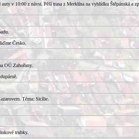
uty v 10:00 z návsi. Pěší trasa z Merklína na vyhlídku Štěpánská a z
adu.
kliďme Česko.
 na OÚ Zahořany.
 dupárně.
azarovem. Téma: Sicílie.
tokové trubky.