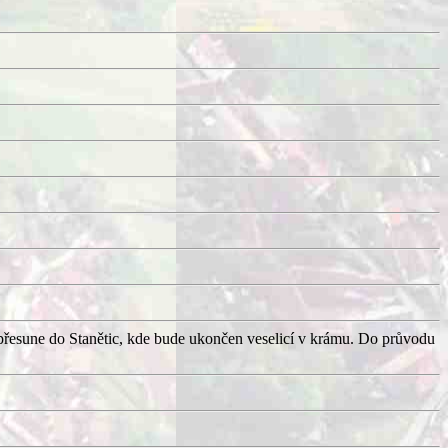
přesune do Stanětic, kde bude ukončen veselicí v krámu. Do průvodu