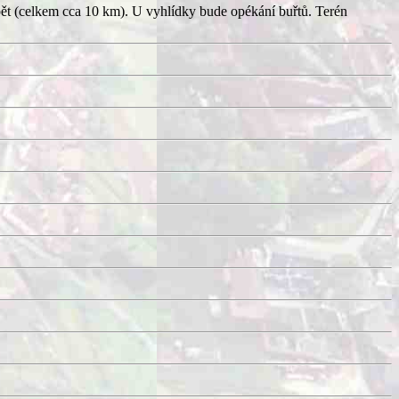
pět (celkem cca 10 km). U vyhlídky bude opékání buřtů. Terén