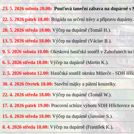
23. 5. 2026 sobota 20.00:
Pouťová taneční zábava na dupárně s 
22. 5. 2026 pátek 18.00:
Brigáda na sečení trávy a přípravu dupárny.
20. 5. 2026 středa 18.00:
Výčep na dupárně (Tomáš H.).
13. 5. 2026 středa 18.00:
Výčep na dupárně (Václav B.).
9. 5. 2026 sobota 10.00:
Okrsková hasičská soutěž v Zahořanech na hř
6. 5. 2026 středa 18.00:
Výčep na dupárně (Martin K.).
2. 5. 2026 sobota 12.00:
Hasičská soutěž okrsku Milavče - SDH Hřích
30. 4. 2026 čtvrtek 18.00:
Stavění májky a pálení kouzelky.
22. 4. 2026 středa 18.00:
Výčep na dupárně (Tomáš W.).
17. 4. 2026 pátek 19.00:
Pracovní schůze výboru SDH Hříchovice n
15. 4. 2026 středa 18.00:
Výčep na dupárně (Jaroslav S.).
8. 4. 2026 středa 18.00:
Výčep na dupárně (František K.).