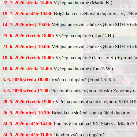
22. 7. 2026 středa 18.00:
Výčep na dupárně (Martin K.).
19. 7. 2026 neděle 19.00:
Brigáda na nastěhování dupárny a vystěhov
14. 7. 2026 úterý 19.00:
Veřejná pracovní schůze výboru SDH Hřích
25. 6. 2026 čtvrtek 18.00:
Výčep na dupárně (Tomáš H.).
23. 6. 2026 úterý 19.00:
Veřejná pracovní schůze výboru SDH Hřích
18. 6. 2026 čtvrtek 18.00:
Výčep na dupárně (Jaroslav S.) + promítán
10. 6. 2026 středa 18.00:
Výčep na dupárně (Tomáš W.).
3. 6. 2026 středa 18.00:
Výčep na dupárně (František K.).
3. 6. 2026 středa 17.00:
Pracovní schůze výboru okrsku Zahořany n
28. 5. 2026 čtvrtek 19.00:
Veřejná pracovní schůze výboru SDH Hříc
26. 5. 2026 úterý 19.30:
Brigáda na složení stanu a úklid dupárny.
24. 5. 2026 neděle 14.00:
Pouťový fotbal na hřišti Staří vs. Mladí (5:1
24. 5. 2026 neděle 11.00:
Otevřen výčep na dupárně.