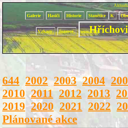
Aktual
Galerie
Hasiči
Historie
Stanětice
K
Obe
Hříchovi
Vzkazy
Inzerce
www.
644
2002
2003
2004
200
2010
2011
2012
2013
20
2019
2020
2021
2022
20
Plánované akce