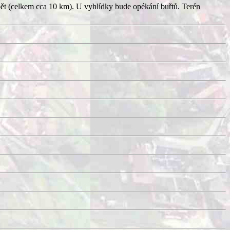
pět (celkem cca 10 km). U vyhlídky bude opékání buřtů. Terén