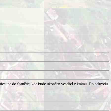
přesune do Stanětic, kde bude ukončen veselicí v krámu. Do průvodu