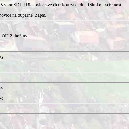
 Výbor SDH Hříchovice zve členskou základnu i širokou veřejnost.
hovice na dupárně.
Zápis.
a OÚ Zahořany.
ky.
ky.
ka.
a.