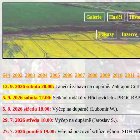
Galerie
Hasiči
Hist
Vzkazy
Inzerce
644
2002
2003
2004
2005
2006
2007
2008
2009
2010
2011
2
12. 9. 2026 sobota 20.00:
Taneční zábava na dupárně. Zahrajou Curl
5. 9. 2026 sobota 12.00:
Setkání rodáků v Hříchovicích -
PROGRA
5. 8. 2026 středa 18.00:
Výčep na dupárně (Lubomír W.).
29. 7. 2026 středa 18.00:
Výčep na dupárně (Jaroslav S.).
27. 7. 2026 pondělí 19.00:
Veřejná pracovní schůze výboru SDH Hří