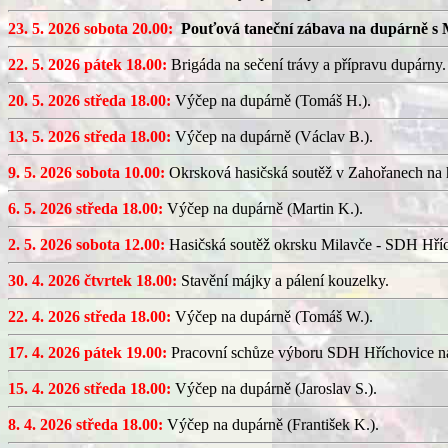
23. 5. 2026 sobota 20.00:
Pouťová taneční zábava na dupárně s 
22. 5. 2026 pátek 18.00:
Brigáda na sečení trávy a přípravu dupárny.
20. 5. 2026 středa 18.00:
Výčep na dupárně (Tomáš H.).
13. 5. 2026 středa 18.00:
Výčep na dupárně (Václav B.).
9. 5. 2026 sobota 10.00:
Okrsková hasičská soutěž v Zahořanech na hř
6. 5. 2026 středa 18.00:
Výčep na dupárně (Martin K.).
2. 5. 2026 sobota 12.00:
Hasičská soutěž okrsku Milavče - SDH Hřích
30. 4. 2026 čtvrtek 18.00:
Stavění májky a pálení kouzelky.
22. 4. 2026 středa 18.00:
Výčep na dupárně (Tomáš W.).
17. 4. 2026 pátek 19.00:
Pracovní schůze výboru SDH Hříchovice n
15. 4. 2026 středa 18.00:
Výčep na dupárně (Jaroslav S.).
8. 4. 2026 středa 18.00:
Výčep na dupárně (František K.).