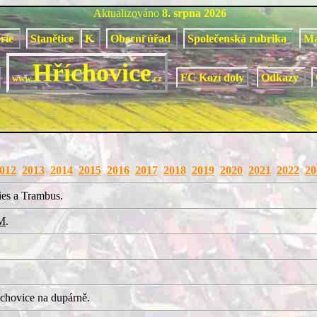
Aktualizováno
8. srpna 2026
orie
Stanětice
K
Obecní úřad
Společenská rubrika
M
Hříchovice
FC Kozí doly
Odkazy
www.
.cz
012
2013
2014
2015
2016
2017
2018
2019
2020
2021
2022
20
ies a Trambus.
M
.
chovice na dupárně.