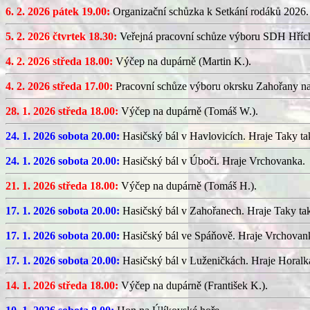
6. 2. 2026 pátek 19.00:
Organizační schůzka k Setkání rodáků 2026.
5. 2. 2026 čtvrtek 18.30:
Veřejná pracovní schůze výboru SDH Hříc
4. 2. 2026 středa 18.00:
Výčep na dupárně (Martin K.).
4. 2. 2026 středa 17.00:
Pracovní schůze výboru okrsku Zahořany n
28. 1. 2026 středa 18.00:
Výčep na dupárně (Tomáš W.).
24. 1. 2026 sobota 20.00:
Hasičský bál v Havlovicích. Hraje Taky ta
24. 1. 2026 sobota 20.00:
Hasičský bál v Úboči. Hraje Vrchovanka.
21. 1. 2026 středa 18.00:
Výčep na dupárně (Tomáš H.).
17. 1. 2026 sobota 20.00:
Hasičský bál v Zahořanech. Hraje Taky ta
17. 1. 2026 sobota 20.00:
Hasičský bál ve Spáňově. Hraje Vrchovan
17. 1. 2026 sobota 20.00:
Hasičský bál v Luženičkách. Hraje Horalk
14. 1. 2026 středa 18.00:
Výčep na dupárně (František K.).