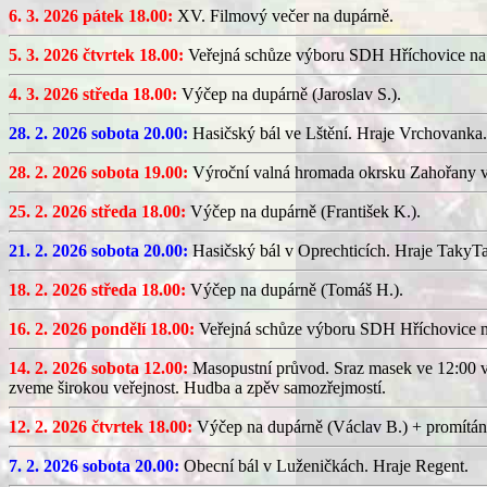
6. 3. 2026 pátek 18.00:
XV. Filmový večer na dupárně.
5. 3. 2026 čtvrtek 18.00:
Veřejná schůze výboru SDH Hříchovice na
4. 3. 2026 středa 18.00:
Výčep na dupárně (Jaroslav S.).
28. 2. 2026 sobota 20.00:
Hasičský bál ve Lštění. Hraje Vrchovanka.
28. 2. 2026 sobota 19.00:
Výroční valná hromada okrsku Zahořany v
25. 2. 2026 středa 18.00:
Výčep na dupárně (František K.).
21. 2. 2026 sobota 20.00:
Hasičský bál v Oprechticích. Hraje TakyT
18. 2. 2026 středa 18.00:
Výčep na dupárně (Tomáš H.).
16. 2. 2026 pondělí 18.00:
Veřejná schůze výboru SDH Hříchovice 
14. 2. 2026 sobota 12.00:
Masopustní průvod. Sraz masek ve 12:00 v
zveme širokou veřejnost. Hudba a zpěv samozřejmostí.
12. 2. 2026 čtvrtek 18.00:
Výčep na dupárně (Václav B.) + promítán
7. 2. 2026 sobota 20.00:
Obecní bál v Luženičkách. Hraje Regent.