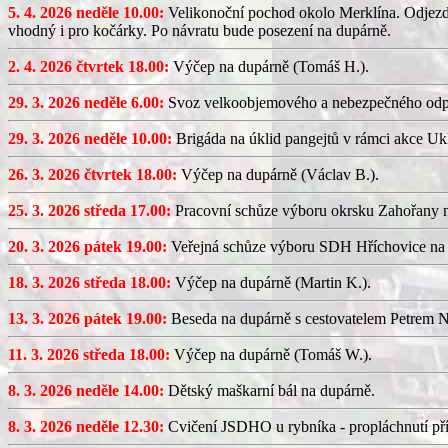
5. 4. 2026 neděle 10.00:
Velikonoční pochod okolo Merklína. Odjezd a
vhodný i pro kočárky. Po návratu bude posezení na dupárně.
2. 4. 2026 čtvrtek 18.00:
Výčep na dupárně (Tomáš H.).
29. 3. 2026 neděle 6.00:
Svoz velkoobjemového a nebezpečného odp
29. 3. 2026 neděle 10.00:
Brigáda na úklid pangejtů v rámci akce U
26. 3. 2026 čtvrtek 18.00:
Výčep na dupárně (Václav B.).
25. 3. 2026 středa 17.00:
Pracovní schůze výboru okrsku Zahořany
20. 3. 2026 pátek 19.00:
Veřejná schůze výboru SDH Hříchovice na
18. 3. 2026 středa 18.00:
Výčep na dupárně (Martin K.).
13. 3. 2026 pátek 19.00:
Beseda na dupárně s cestovatelem Petrem N
11. 3. 2026 středa 18.00:
Výčep na dupárně (Tomáš W.).
8. 3. 2026 neděle 14.00:
Dětský maškarní bál na dupárně.
8. 3. 2026 neděle 12.30:
Cvičení JSDHO u rybníka - propláchnutí pří