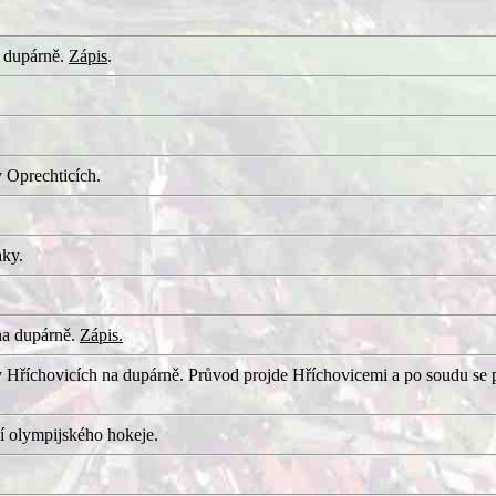
 dupárně.
Zápis
.
 Oprechticích.
aky.
na dupárně.
Zápis.
 Hříchovicích na dupárně. Průvod projde Hříchovicemi a po soudu se 
í olympijského hokeje.