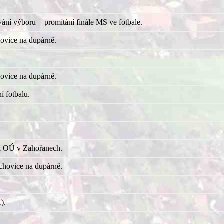
ání výboru + promítání finále MS ve fotbale.
ovice na dupárně.
ovice na dupárně.
í fotbalu.
a OÚ v Zahořanech.
hovice na dupárně.
).