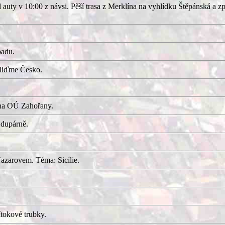
uty v 10:00 z návsi. Pěší trasa z Merklína na vyhlídku Štěpánská a z
adu.
kliďme Česko.
 na OÚ Zahořany.
 dupárně.
azarovem. Téma: Sicílie.
tokové trubky.