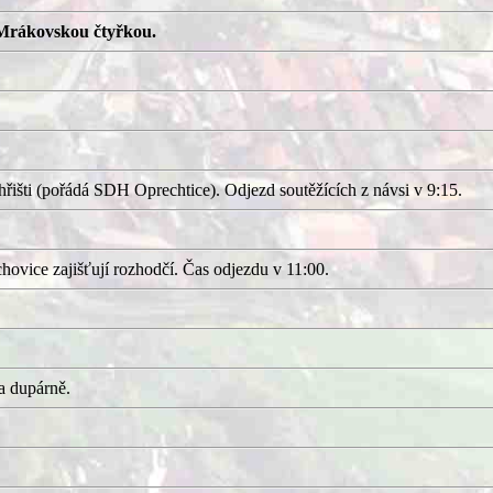
Mrákovskou čtyřkou.
išti (pořádá SDH Oprechtice). Odjezd soutěžících z návsi v 9:15.
ovice zajišťují rozhodčí. Čas odjezdu v 11:00.
a dupárně.