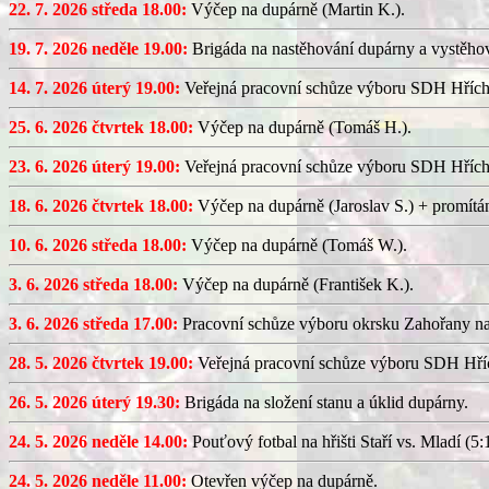
22. 7. 2026 středa 18.00:
Výčep na dupárně (Martin K.).
19. 7. 2026 neděle 19.00:
Brigáda na nastěhování dupárny a vystěhov
14. 7. 2026 úterý 19.00:
Veřejná pracovní schůze výboru SDH Hřích
25. 6. 2026 čtvrtek 18.00:
Výčep na dupárně (Tomáš H.).
23. 6. 2026 úterý 19.00:
Veřejná pracovní schůze výboru SDH Hřích
18. 6. 2026 čtvrtek 18.00:
Výčep na dupárně (Jaroslav S.) + promítán
10. 6. 2026 středa 18.00:
Výčep na dupárně (Tomáš W.).
3. 6. 2026 středa 18.00:
Výčep na dupárně (František K.).
3. 6. 2026 středa 17.00:
Pracovní schůze výboru okrsku Zahořany n
28. 5. 2026 čtvrtek 19.00:
Veřejná pracovní schůze výboru SDH Hříc
26. 5. 2026 úterý 19.30:
Brigáda na složení stanu a úklid dupárny.
24. 5. 2026 neděle 14.00:
Pouťový fotbal na hřišti Staří vs. Mladí (5:1
24. 5. 2026 neděle 11.00:
Otevřen výčep na dupárně.