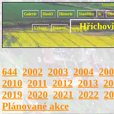
Aktual
Galerie
Hasiči
Historie
Stanětice
K
Obe
Hříchovi
Vzkazy
Inzerce
www.
644
2002
2003
2004
200
2010
2011
2012
2013
20
2019
2020
2021
2022
20
Plánované akce