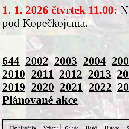
1. 1. 2026 čtvrtek 11.00:
No
pod Kopečkojcma.
644
2002
2003
2004
200
2010
2011
2012
2013
20
2019
2020
2021
2022
20
Plánované akce
Hlavní stránka
Vzkazy
Galerie
Hasiči
Historie
S