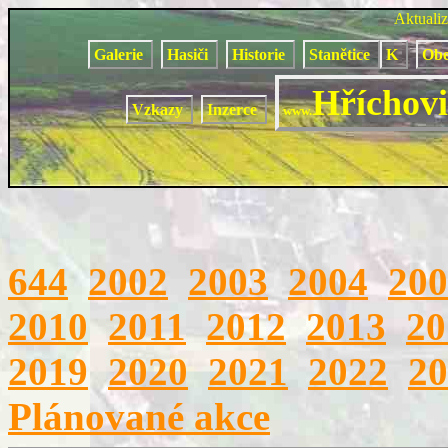
Aktuali
Galerie
Hasiči
Historie
Stanětice
K
Obe
Hříchovi
Vzkazy
Inzerce
www.
644
2002
2003
2004
200
2010
2011
2012
2013
20
2019
2020
2021
2022
20
Plánované akce