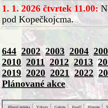
1. 1. 2026 čtvrtek 11.00:
No
pod Kopečkojcma.
644
2002
2003
2004
200
2010
2011
2012
2013
20
2019
2020
2021
2022
20
Plánované akce
Hlavní stránka
Vzkazy
Galerie
Hasiči
Historie
S