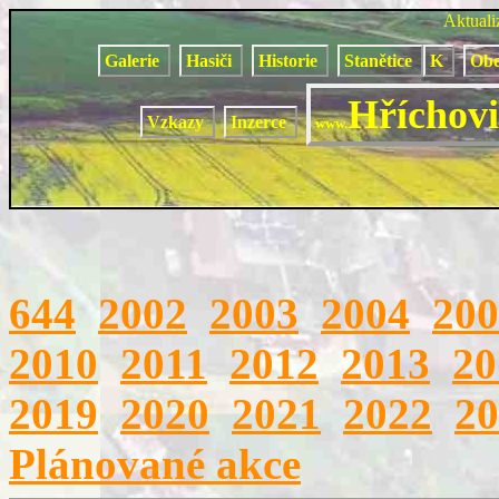
Aktual
Galerie
Hasiči
Historie
Stanětice
K
Obe
Hříchovi
Vzkazy
Inzerce
www.
644
2002
2003
2004
200
2010
2011
2012
2013
20
2019
2020
2021
2022
20
Plánované akce