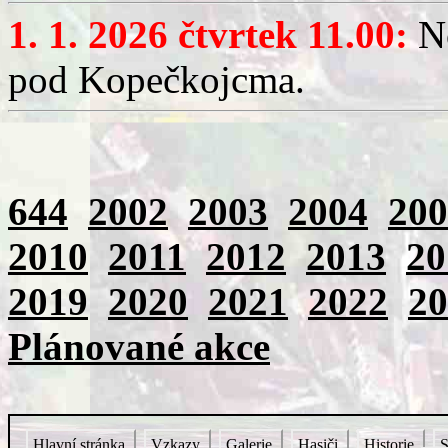
1. 1. 2026 čtvrtek 11.00:
No
pod Kopečkojcma.
644
2002
2003
2004
200
2010
2011
2012
2013
20
2019
2020
2021
2022
20
Plánované akce
Hlavní stránka
Vzkazy
Galerie
Hasiči
Historie
S