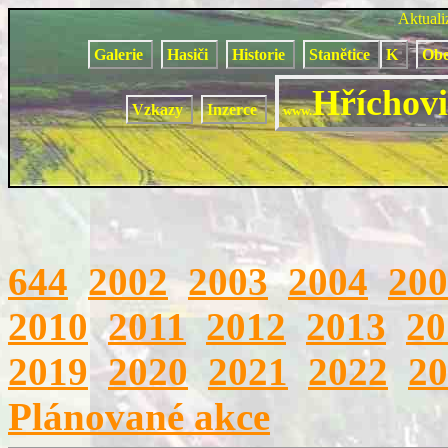
Aktual
Galerie
Hasiči
Historie
Stanětice
K
Obe
Hříchovi
Vzkazy
Inzerce
www.
644
2002
2003
2004
200
2010
2011
2012
2013
20
2019
2020
2021
2022
20
Plánované akce