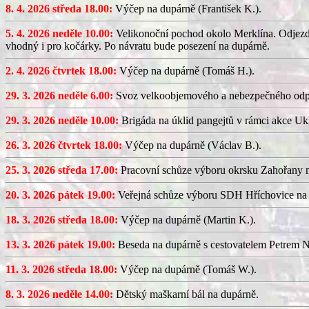
8. 4. 2026 středa 18.00:
Výčep na dupárně (František K.).
5. 4. 2026 neděle 10.00:
Velikonoční pochod okolo Merklína. Odjezd a
vhodný i pro kočárky. Po návratu bude posezení na dupárně.
2. 4. 2026 čtvrtek 18.00:
Výčep na dupárně (Tomáš H.).
29. 3. 2026 neděle 6.00:
Svoz velkoobjemového a nebezpečného odp
29. 3. 2026 neděle 10.00:
Brigáda na úklid pangejtů v rámci akce U
26. 3. 2026 čtvrtek 18.00:
Výčep na dupárně (Václav B.).
25. 3. 2026 středa 17.00:
Pracovní schůze výboru okrsku Zahořany
20. 3. 2026 pátek 19.00:
Veřejná schůze výboru SDH Hříchovice na
18. 3. 2026 středa 18.00:
Výčep na dupárně (Martin K.).
13. 3. 2026 pátek 19.00:
Beseda na dupárně s cestovatelem Petrem N
11. 3. 2026 středa 18.00:
Výčep na dupárně (Tomáš W.).
8. 3. 2026 neděle 14.00:
Dětský maškarní bál na dupárně.