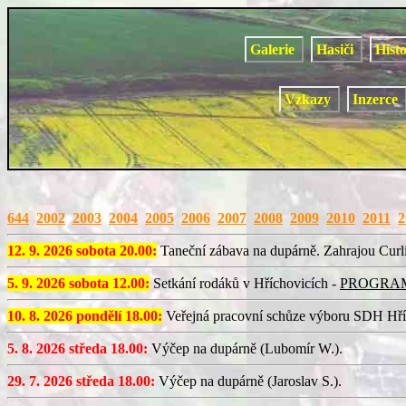
Galerie
Hasiči
Hist
Vzkazy
Inzerce
644
2002
2003
2004
2005
2006
2007
2008
2009
2010
2011
2
12. 9. 2026 sobota 20.00:
Taneční zábava na dupárně. Zahrajou Curli
5. 9. 2026 sobota 12.00:
Setkání rodáků v Hříchovicích -
PROGRA
10. 8. 2026 pondělí 18.00:
Veřejná pracovní schůze výboru SDH Hří
5. 8. 2026 středa 18.00:
Výčep na dupárně (Lubomír W.).
29. 7. 2026 středa 18.00:
Výčep na dupárně (Jaroslav S.).