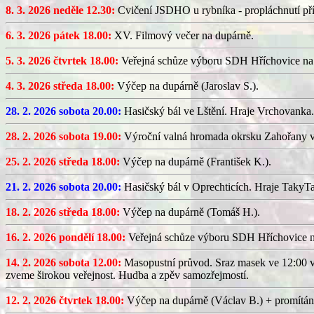
8. 3. 2026 neděle 12.30:
Cvičení JSDHO u rybníka - propláchnutí pří
6. 3. 2026 pátek 18.00:
XV. Filmový večer na dupárně.
5. 3. 2026 čtvrtek 18.00:
Veřejná schůze výboru SDH Hříchovice na
4. 3. 2026 středa 18.00:
Výčep na dupárně (Jaroslav S.).
28. 2. 2026 sobota 20.00:
Hasičský bál ve Lštění. Hraje Vrchovanka.
28. 2. 2026 sobota 19.00:
Výroční valná hromada okrsku Zahořany v
25. 2. 2026 středa 18.00:
Výčep na dupárně (František K.).
21. 2. 2026 sobota 20.00:
Hasičský bál v Oprechticích. Hraje TakyT
18. 2. 2026 středa 18.00:
Výčep na dupárně (Tomáš H.).
16. 2. 2026 pondělí 18.00:
Veřejná schůze výboru SDH Hříchovice 
14. 2. 2026 sobota 12.00:
Masopustní průvod. Sraz masek ve 12:00 v
zveme širokou veřejnost. Hudba a zpěv samozřejmostí.
12. 2. 2026 čtvrtek 18.00:
Výčep na dupárně (Václav B.) + promítán