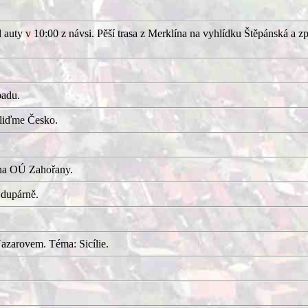
uty v 10:00 z návsi. Pěší trasa z Merklína na vyhlídku Štěpánská a z
adu.
kliďme Česko.
 na OÚ Zahořany.
 dupárně.
azarovem. Téma: Sicílie.