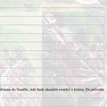
přesune do Stanětic, kde bude ukončen veselicí v krámu. Do průvodu