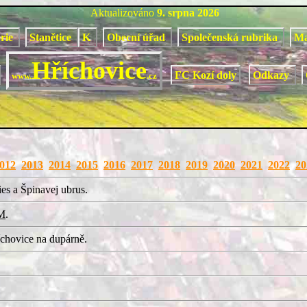
Aktualizováno
9. srpna 2026
orie
Stanětice
K
Obecní úřad
Společenská rubrika
M
Hříchovice
FC Kozí doly
Odkazy
www.
.cz
012
2013
2014
2015
2016
2017
2018
2019
2020
2021
2022
20
es a Špinavej ubrus.
M
.
chovice na dupárně.