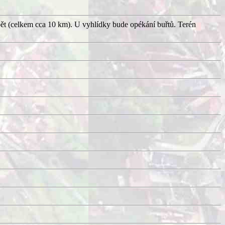
pět (celkem cca 10 km). U vyhlídky bude opékání buřtů. Terén