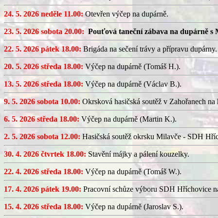
24. 5. 2026 neděle 11.00:
Otevřen výčep na dupárně.
23. 5. 2026 sobota 20.00:
Pouťová taneční zábava na dupárně s 
22. 5. 2026 pátek 18.00:
Brigáda na sečení trávy a přípravu dupárny.
20. 5. 2026 středa 18.00:
Výčep na dupárně (Tomáš H.).
13. 5. 2026 středa 18.00:
Výčep na dupárně (Václav B.).
9. 5. 2026 sobota 10.00:
Okrsková hasičská soutěž v Zahořanech na hř
6. 5. 2026 středa 18.00:
Výčep na dupárně (Martin K.).
2. 5. 2026 sobota 12.00:
Hasičská soutěž okrsku Milavče - SDH Hřích
30. 4. 2026 čtvrtek 18.00:
Stavění májky a pálení kouzelky.
22. 4. 2026 středa 18.00:
Výčep na dupárně (Tomáš W.).
17. 4. 2026 pátek 19.00:
Pracovní schůze výboru SDH Hříchovice n
15. 4. 2026 středa 18.00:
Výčep na dupárně (Jaroslav S.).