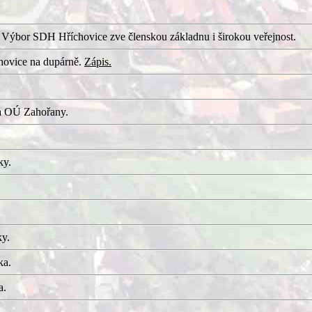
 Výbor SDH Hříchovice zve členskou základnu i širokou veřejnost.
hovice na dupárně.
Zápis.
a OÚ Zahořany.
ky.
ky.
ka.
a.