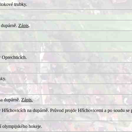
tokové trubky.
 dupárně.
Zápis
.
 Oprechticích.
aky.
na dupárně.
Zápis.
 Hříchovicích na dupárně. Průvod projde Hříchovicemi a po soudu se 
í olympijského hokeje.