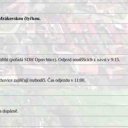
Mrákovskou čtyřkou.
išti (pořádá SDH Oprechtice). Odjezd soutěžících z návsi v 9:15.
ovice zajišťují rozhodčí. Čas odjezdu v 11:00.
a dupárně.