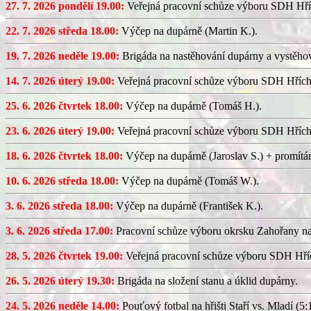
27. 7. 2026 pondělí 19.00:
Veřejná pracovní schůze výboru SDH Hří
22. 7. 2026 středa 18.00:
Výčep na dupárně (Martin K.).
19. 7. 2026 neděle 19.00:
Brigáda na nastěhování dupárny a vystěhov
14. 7. 2026 úterý 19.00:
Veřejná pracovní schůze výboru SDH Hřích
25. 6. 2026 čtvrtek 18.00:
Výčep na dupárně (Tomáš H.).
23. 6. 2026 úterý 19.00:
Veřejná pracovní schůze výboru SDH Hřích
18. 6. 2026 čtvrtek 18.00:
Výčep na dupárně (Jaroslav S.) + promítán
10. 6. 2026 středa 18.00:
Výčep na dupárně (Tomáš W.).
3. 6. 2026 středa 18.00:
Výčep na dupárně (František K.).
3. 6. 2026 středa 17.00:
Pracovní schůze výboru okrsku Zahořany n
28. 5. 2026 čtvrtek 19.00:
Veřejná pracovní schůze výboru SDH Hříc
26. 5. 2026 úterý 19.30:
Brigáda na složení stanu a úklid dupárny.
24. 5. 2026 neděle 14.00:
Pouťový fotbal na hřišti Staří vs. Mladí (5:1