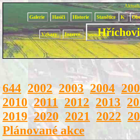
Aktual
Galerie
Hasiči
Historie
Stanětice
K
Obe
Hříchovi
Vzkazy
Inzerce
www.
644
2002
2003
2004
200
2010
2011
2012
2013
20
2019
2020
2021
2022
20
Plánované akce