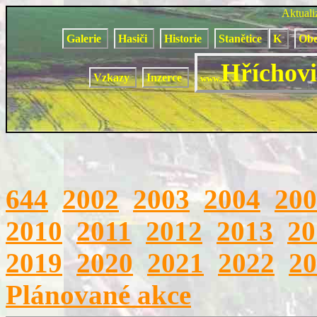
Aktual
Galerie
Hasiči
Historie
Stanětice
K
Obe
Hříchovi
Vzkazy
Inzerce
www.
644
2002
2003
2004
200
2010
2011
2012
2013
20
2019
2020
2021
2022
20
Plánované akce