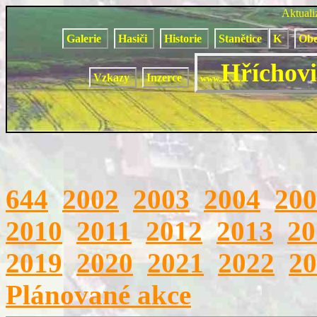
Aktual
Galerie
Hasiči
Historie
Stanětice
K
Obe
Hříchovi
Vzkazy
Inzerce
www.
644
2002
2003
2004
200
2010
2011
2012
2013
20
2019
2020
2021
2022
20
Plánované akce