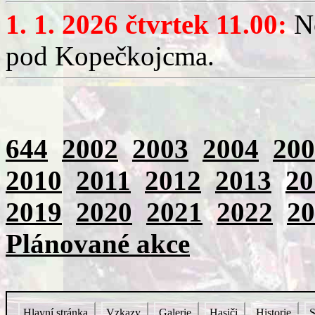
1. 1. 2026 čtvrtek 11.00:
No
pod Kopečkojcma.
644
2002
2003
2004
200
2010
2011
2012
2013
20
2019
2020
2021
2022
20
Plánované akce
Hlavní stránka
Vzkazy
Galerie
Hasiči
Historie
S