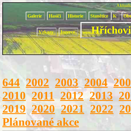
Aktual
Galerie
Hasiči
Historie
Stanětice
K
Obe
Hříchovi
Vzkazy
Inzerce
www.
644
2002
2003
2004
200
2010
2011
2012
2013
20
2019
2020
2021
2022
20
Plánované akce