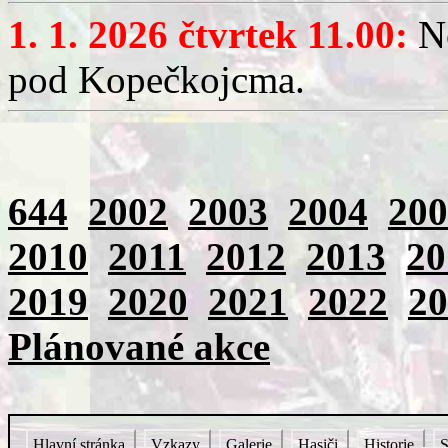
1. 1. 2026 čtvrtek 11.00:
No
pod Kopečkojcma.
644
2002
2003
2004
200
2010
2011
2012
2013
20
2019
2020
2021
2022
20
Plánované akce
Hlavní stránka
Vzkazy
Galerie
Hasiči
Historie
S