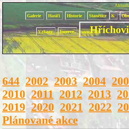
Aktual
Galerie
Hasiči
Historie
Stanětice
K
Obe
Hříchovi
Vzkazy
Inzerce
www.
644
2002
2003
2004
200
2010
2011
2012
2013
20
2019
2020
2021
2022
20
Plánované akce