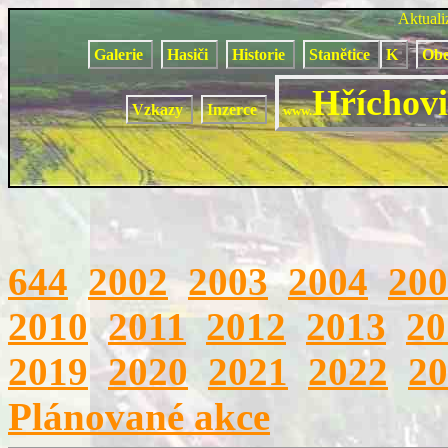
Aktual
Galerie
Hasiči
Historie
Stanětice
K
Obe
Hříchovi
Vzkazy
Inzerce
www.
644
2002
2003
2004
200
2010
2011
2012
2013
20
2019
2020
2021
2022
20
Plánované akce