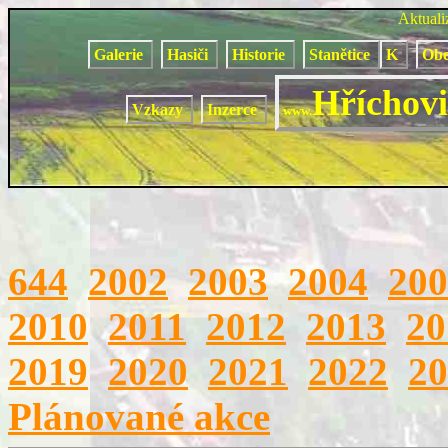
Aktual
Galerie
Hasiči
Historie
Stanětice
K
Obe
Hříchovi
Vzkazy
Inzerce
www.
644
2002
2003
2004
200
2010
2011
2012
2013
20
2019
2020
2021
2022
20
Plánované akce