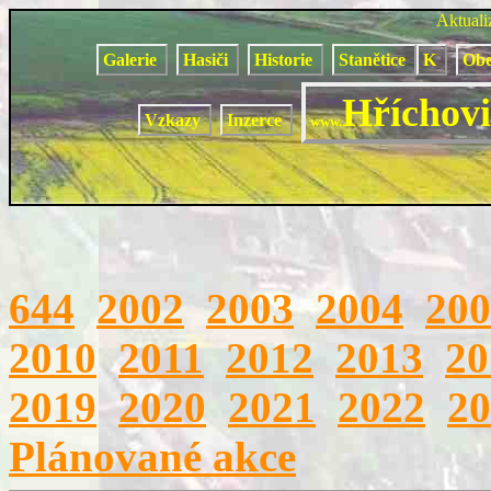
Aktual
Galerie
Hasiči
Historie
Stanětice
K
Obe
Hříchovi
Vzkazy
Inzerce
www.
644
2002
2003
2004
200
2010
2011
2012
2013
20
2019
2020
2021
2022
20
Plánované akce