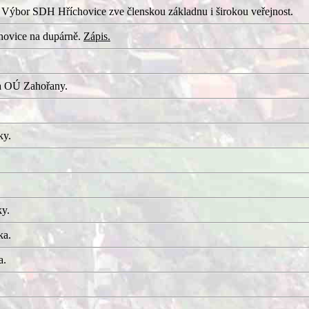
 Výbor SDH Hříchovice zve členskou základnu i širokou veřejnost.
hovice na dupárně.
Zápis.
a OÚ Zahořany.
ky.
ky.
ka.
a.