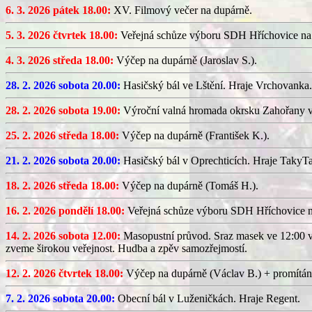
6. 3. 2026 pátek 18.00:
XV. Filmový večer na dupárně.
5. 3. 2026 čtvrtek 18.00:
Veřejná schůze výboru SDH Hříchovice na
4. 3. 2026 středa 18.00:
Výčep na dupárně (Jaroslav S.).
28. 2. 2026 sobota 20.00:
Hasičský bál ve Lštění. Hraje Vrchovanka.
28. 2. 2026 sobota 19.00:
Výroční valná hromada okrsku Zahořany v
25. 2. 2026 středa 18.00:
Výčep na dupárně (František K.).
21. 2. 2026 sobota 20.00:
Hasičský bál v Oprechticích. Hraje TakyT
18. 2. 2026 středa 18.00:
Výčep na dupárně (Tomáš H.).
16. 2. 2026 pondělí 18.00:
Veřejná schůze výboru SDH Hříchovice 
14. 2. 2026 sobota 12.00:
Masopustní průvod. Sraz masek ve 12:00 v
zveme širokou veřejnost. Hudba a zpěv samozřejmostí.
12. 2. 2026 čtvrtek 18.00:
Výčep na dupárně (Václav B.) + promítán
7. 2. 2026 sobota 20.00:
Obecní bál v Luženičkách. Hraje Regent.