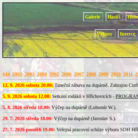
Galerie
Hasiči
Hist
Vzkazy
Inzerce
644
2002
2003
2004
2005
2006
2007
2008
2009
2010
2011
2
12. 9. 2026 sobota 20.00:
Taneční zábava na dupárně. Zahrajou Curl
5. 9. 2026 sobota 12.00:
Setkání rodáků v Hříchovicích -
PROGRA
5. 8. 2026 středa 18.00:
Výčep na dupárně (Lubomír W.).
29. 7. 2026 středa 18.00:
Výčep na dupárně (Jaroslav S.).
27. 7. 2026 pondělí 19.00:
Veřejná pracovní schůze výboru SDH Hří