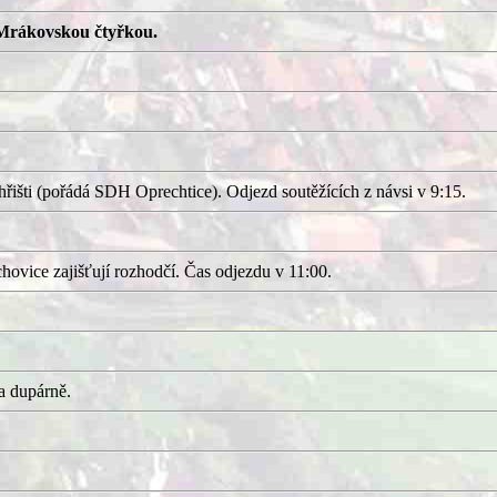
Mrákovskou čtyřkou.
išti (pořádá SDH Oprechtice). Odjezd soutěžících z návsi v 9:15.
ovice zajišťují rozhodčí. Čas odjezdu v 11:00.
a dupárně.