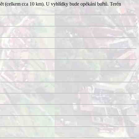
pět (celkem cca 10 km). U vyhlídky bude opékání buřtů. Terén