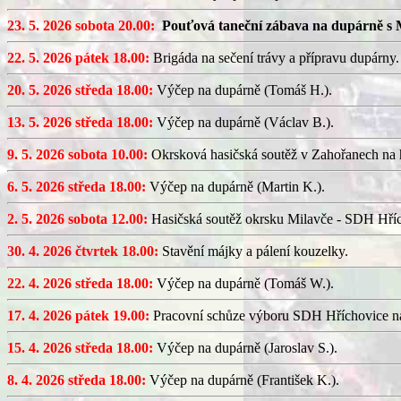
23. 5. 2026 sobota 20.00:
Pouťová taneční zábava na dupárně s 
22. 5. 2026 pátek 18.00:
Brigáda na sečení trávy a přípravu dupárny.
20. 5. 2026 středa 18.00:
Výčep na dupárně (Tomáš H.).
13. 5. 2026 středa 18.00:
Výčep na dupárně (Václav B.).
9. 5. 2026 sobota 10.00:
Okrsková hasičská soutěž v Zahořanech na hř
6. 5. 2026 středa 18.00:
Výčep na dupárně (Martin K.).
2. 5. 2026 sobota 12.00:
Hasičská soutěž okrsku Milavče - SDH Hřích
30. 4. 2026 čtvrtek 18.00:
Stavění májky a pálení kouzelky.
22. 4. 2026 středa 18.00:
Výčep na dupárně (Tomáš W.).
17. 4. 2026 pátek 19.00:
Pracovní schůze výboru SDH Hříchovice n
15. 4. 2026 středa 18.00:
Výčep na dupárně (Jaroslav S.).
8. 4. 2026 středa 18.00:
Výčep na dupárně (František K.).