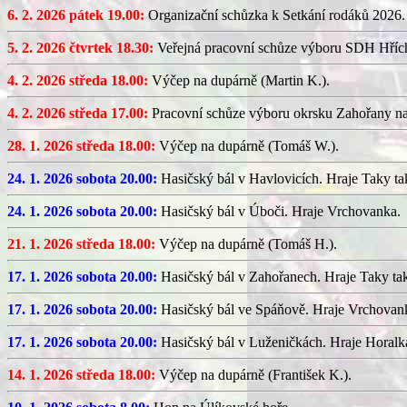
6. 2. 2026 pátek 19.00:
Organizační schůzka k Setkání rodáků 2026.
5. 2. 2026 čtvrtek 18.30:
Veřejná pracovní schůze výboru SDH Hříc
4. 2. 2026 středa 18.00:
Výčep na dupárně (Martin K.).
4. 2. 2026 středa 17.00:
Pracovní schůze výboru okrsku Zahořany n
28. 1. 2026 středa 18.00:
Výčep na dupárně (Tomáš W.).
24. 1. 2026 sobota 20.00:
Hasičský bál v Havlovicích. Hraje Taky ta
24. 1. 2026 sobota 20.00:
Hasičský bál v Úboči. Hraje Vrchovanka.
21. 1. 2026 středa 18.00:
Výčep na dupárně (Tomáš H.).
17. 1. 2026 sobota 20.00:
Hasičský bál v Zahořanech. Hraje Taky ta
17. 1. 2026 sobota 20.00:
Hasičský bál ve Spáňově. Hraje Vrchovan
17. 1. 2026 sobota 20.00:
Hasičský bál v Luženičkách. Hraje Horalk
14. 1. 2026 středa 18.00:
Výčep na dupárně (František K.).