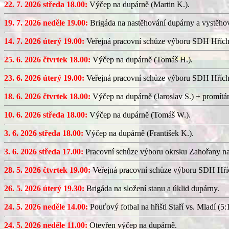
22. 7. 2026 středa 18.00:
Výčep na dupárně (Martin K.).
19. 7. 2026 neděle 19.00:
Brigáda na nastěhování dupárny a vystěhov
14. 7. 2026 úterý 19.00:
Veřejná pracovní schůze výboru SDH Hřích
25. 6. 2026 čtvrtek 18.00:
Výčep na dupárně (Tomáš H.).
23. 6. 2026 úterý 19.00:
Veřejná pracovní schůze výboru SDH Hřích
18. 6. 2026 čtvrtek 18.00:
Výčep na dupárně (Jaroslav S.) + promítán
10. 6. 2026 středa 18.00:
Výčep na dupárně (Tomáš W.).
3. 6. 2026 středa 18.00:
Výčep na dupárně (František K.).
3. 6. 2026 středa 17.00:
Pracovní schůze výboru okrsku Zahořany n
28. 5. 2026 čtvrtek 19.00:
Veřejná pracovní schůze výboru SDH Hříc
26. 5. 2026 úterý 19.30:
Brigáda na složení stanu a úklid dupárny.
24. 5. 2026 neděle 14.00:
Pouťový fotbal na hřišti Staří vs. Mladí (5:1
24. 5. 2026 neděle 11.00:
Otevřen výčep na dupárně.