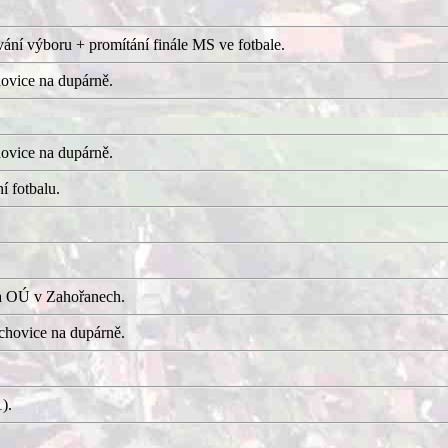
ání výboru + promítání finále MS ve fotbale.
ovice na dupárně.
ovice na dupárně.
í fotbalu.
a OÚ v Zahořanech.
hovice na dupárně.
).