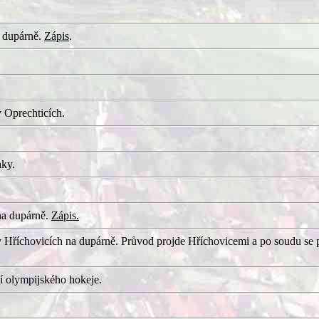
 dupárně.
Zápis
.
 Oprechticích.
aky.
na dupárně.
Zápis.
 Hříchovicích na dupárně. Průvod projde Hříchovicemi a po soudu se 
í olympijského hokeje.