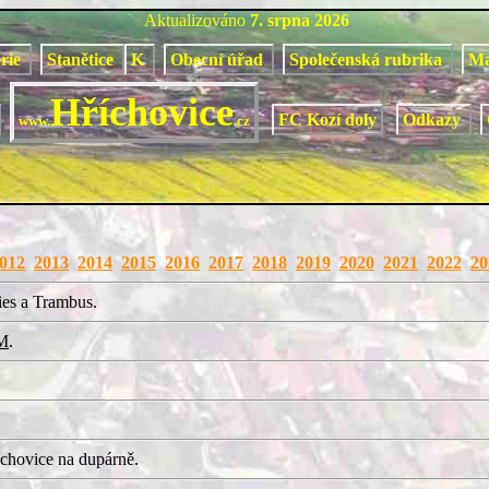
Aktualizováno
7. srpna 2026
orie
Stanětice
K
Obecní úřad
Společenská rubrika
M
Hříchovice
FC Kozí doly
Odkazy
www.
.cz
012
2013
2014
2015
2016
2017
2018
2019
2020
2021
2022
20
ies a Trambus.
M
.
chovice na dupárně.