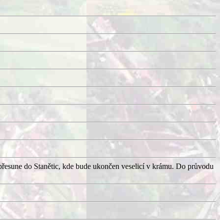
přesune do Stanětic, kde bude ukončen veselicí v krámu. Do průvodu