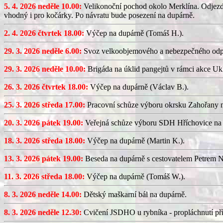
5. 4. 2026 neděle 10.00:
Velikonoční pochod okolo Merklína. Odjezd a
vhodný i pro kočárky. Po návratu bude posezení na dupárně.
2. 4. 2026 čtvrtek 18.00:
Výčep na dupárně (Tomáš H.).
29. 3. 2026 neděle 6.00:
Svoz velkoobjemového a nebezpečného odp
29. 3. 2026 neděle 10.00:
Brigáda na úklid pangejtů v rámci akce U
26. 3. 2026 čtvrtek 18.00:
Výčep na dupárně (Václav B.).
25. 3. 2026 středa 17.00:
Pracovní schůze výboru okrsku Zahořany
20. 3. 2026 pátek 19.00:
Veřejná schůze výboru SDH Hříchovice na
18. 3. 2026 středa 18.00:
Výčep na dupárně (Martin K.).
13. 3. 2026 pátek 19.00:
Beseda na dupárně s cestovatelem Petrem N
11. 3. 2026 středa 18.00:
Výčep na dupárně (Tomáš W.).
8. 3. 2026 neděle 14.00:
Dětský maškarní bál na dupárně.
8. 3. 2026 neděle 12.30:
Cvičení JSDHO u rybníka - propláchnutí pří