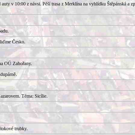
uty v 10:00 z návsi. Pěší trasa z Merklína na vyhlídku Štěpánská a z
adu.
kliďme Česko.
 na OÚ Zahořany.
 dupárně.
azarovem. Téma: Sicílie.
tokové trubky.