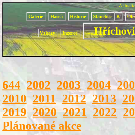
Aktuali
Galerie
Hasiči
Historie
Stanětice
K
Obe
Hříchovi
Vzkazy
Inzerce
www.
644
2002
2003
2004
200
2010
2011
2012
2013
20
2019
2020
2021
2022
20
Plánované akce