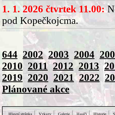
1. 1. 2026 čtvrtek 11.00:
No
pod Kopečkojcma.
644
2002
2003
2004
200
2010
2011
2012
2013
20
2019
2020
2021
2022
20
Plánované akce
Hlavní stránka
Vzkazy
Galerie
Hasiči
Historie
S