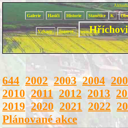
Aktual
Galerie
Hasiči
Historie
Stanětice
K
Obe
Hříchovi
Vzkazy
Inzerce
www.
644
2002
2003
2004
200
2010
2011
2012
2013
20
2019
2020
2021
2022
20
Plánované akce